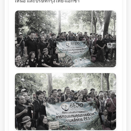
เหนือ และบริษัทกรุงไทย-แอกซ่า