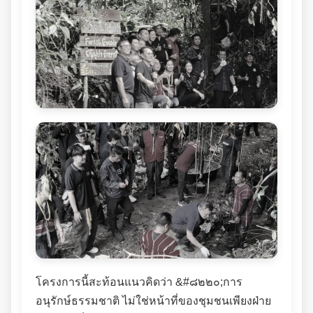
โครงการนี้สะท้อนแนวคิดว่า &#๘๒๒๐;การ
อนุรักษ์ธรรมชาติ ไม่ใช่หน้าที่ของชุมชนเพียงฝ่าย