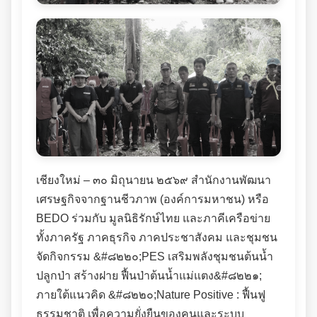
เชียงใหม่ – ๓๐ มิถุนายน ๒๕๖๙ สำนักงานพัฒนา
เศรษฐกิจจากฐานชีวภาพ (องค์การมหาชน) หรือ
BEDO ร่วมกับ มูลนิธิรักษ์ไทย และภาคีเครือข่าย
ทั้งภาครัฐ ภาคธุรกิจ ภาคประชาสังคม และชุมชน
จัดกิจกรรม &#๘๒๒๐;PES เสริมพลังชุมชนต้นน้ำ
ปลูกป่า สร้างฝาย ฟื้นป่าต้นน้ำแม่แตง&#๘๒๒๑;
ภายใต้แนวคิด &#๘๒๒๐;Nature Positive : ฟื้นฟู
ธรรมชาติ เพื่อความยั่งยืนของคนและระบบ