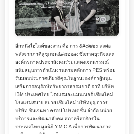
อีกหนึ่งไฮไลต์ของงาน คือ การ &#๘๒๒๐;ส่งต่อ
พลังจากภาคีสู่ชุมชน&#๘๒๒๑; ซึ่งภาคธุรกิจและ
องค์กรภาคประชาสังคมร่วมแสดงเจตนารมณ์
สนับสนุนการดำเนินงานตามหลักการ PES พร้อม
รับมอบประกาศเกียรติคุณในฐานะองค์กรผู้หนุน
เสริมการอนุรักษ์ทรัพยากรธรรมชาติ อาทิ บริษัท
IBM ประเทศไทย โรงแรมอะแมนเนอร์ เชียงใหม่
โรงแรมสบาย สบาย เชียงใหม่ บริษัทบุญถาวร
บริษัท ซินเจนทา ครอป โปรเทคชั่น จำกัด หน่วย
บริการและพัฒนาสังคม สภาคริสตจักรใน
ประเทศไทย มูลนิธิ Y.M.C.A เพื่อการพัฒนาภาค