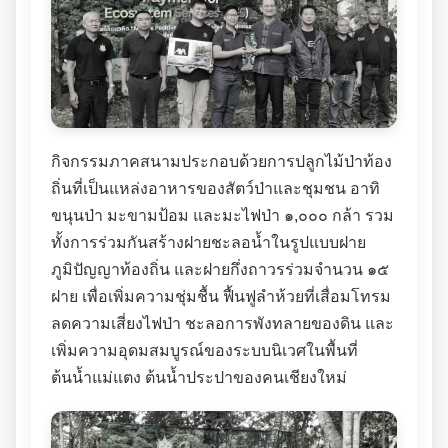
กิจกรรมภาคสนามประกอบด้วยการปลูกไม้ป่าท้อง
ถิ่นที่เป็นแหล่งอาหารของสัตว์ป่าและชุมชน อาทิ
ขนุนป่า มะขามป้อม และมะไฟป่า ๑,๐๐๐ กล้า รวม
ทั้งการร่วมกันสร้างฝายชะลอน้ำในรูปแบบฝาย
ภูมิปัญญาท้องถิ่น และฝายกึ่งถาวรร่วมจำนวน ๑๕
ฝาย เพื่อเพิ่มความชุ่มชื้น ฟื้นฟูลำห้วยที่เสื่อมโทรม
ลดความเสี่ยงไฟป่า ชะลอการพังทลายของดิน และ
เพิ่มความอุดมสมบูรณ์ของระบบนิเวศในพื้นที่
ต้นน้ำแม่แตง ต้นน้ำประปาของคนเชียงใหม่