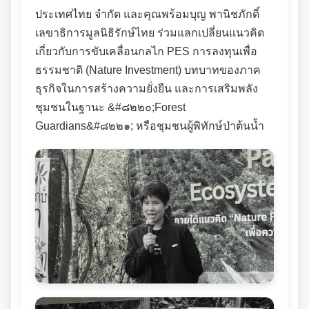
ประเทศไทย จำกัด และคุณพร้อมบุญ พานิชภักดิ์
เลขาธิการมูลนิธิรักษ์ไทย ร่วมแลกเปลี่ยนแนวคิด
เกี่ยวกับการขับเคลื่อนกลไก PES การลงทุนเพื่อ
ธรรมชาติ (Nature Investment) บทบาทของภาค
ธุรกิจในการสร้างความยั่งยืน และการเสริมพลัง
ชุมชนในฐานะ &#๘๒๒๐;Forest
Guardians&#๘๒๒๑; หรือชุมชนผู้พิทักษ์ป่าต้นน้ำ