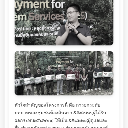
หัวใจสำคัญของโครงการนี้ คือ การยกระดับ
บทบาทของชุมชนท้องถิ่นจาก &#๘๒๒๐;ผู้ได้รับ
ผลกระทบ&#๘๒๒๑; ให้เป็น &#๘๒๒๐;ผู้ดูแลและ