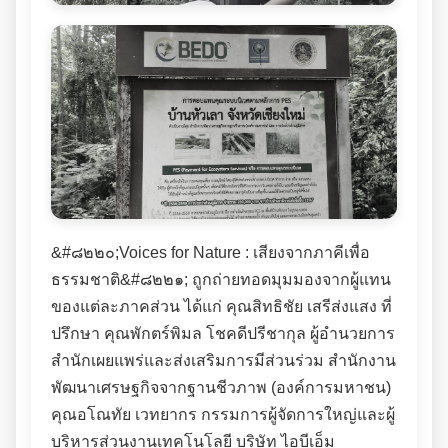
&#๘๒๒๐;Voices for Nature : เสียงจากภาคีเพื่อ
ธรรมชาติ&#๘๒๒๑; ถูกถ่ายทอดมุมมองจากผู้แทน
ของแต่ละภาคส่วน ได้แก่ คุณสิทธิชัย เสรีส่งแสง ที่
ปรึกษา คุณพักตร์พิมล โชคดีปรีชากุล ผู้อำนวยการ
สำนักเผยแพร่และส่งเสริมการมีส่วนร่วม สำนักงาน
พัฒนาเศรษฐกิจจากฐานชีวภาพ (องค์การมหาชน)
คุณอโณทัย เวทยากร กรรมการผู้จัดการใหญ่และผู้
บริหารส่วนงานเทคโนโลยี บริษัท ไอบีเอ็ม