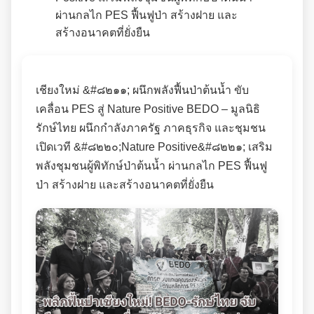
เชียงใหม่ &#๘๒๑๑; ผนึกพลังฟื้นป่าต้นน้ำ ขับ
เคลื่อน PES สู่ Nature Positive BEDO – มูลนิธิ
รักษ์ไทย ผนึกกำลังภาครัฐ ภาคธุรกิจ และชุมชน
เปิดเวที &#๘๒๒๐;Nature Positive&#๘๒๒๑; เสริม
พลังชุมชนผู้พิทักษ์ป่าต้นน้ำ ผ่านกลไก PES ฟื้นฟู
ป่า สร้างฝาย และสร้างอนาคตที่ยั่งยืน