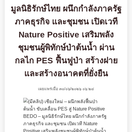
มูลนิธิรักษ์ไทย ผนึกกำลังภาครัฐ
ภาคธุรกิจ และชุมชน เปิดเวที
Nature Positive เสริมพลัง
ชุมชนผู้พิทักษ์ป่าต้นน้ำ ผ่าน
กลไก PES ฟื้นฟูป่า สร้างฝาย
และสร้างอนาคตที่ยั่งยืน
เผยแพร่เมื่อ ๓๐/๐๖/๒๐๒๖ ๐๖:๒๔