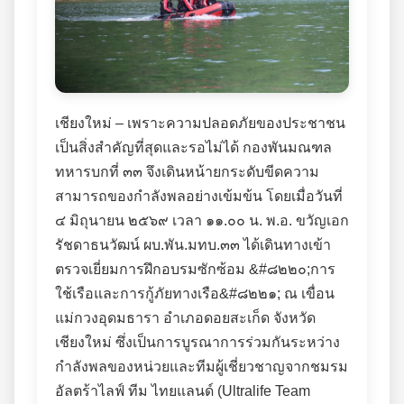
เชียงใหม่ – เพราะความปลอดภัยของประชาชน
เป็นสิ่งสำคัญที่สุดและรอไม่ได้ กองพันมณฑล
ทหารบกที่ ๓๓ จึงเดินหน้ายกระดับขีดความ
สามารถของกำลังพลอย่างเข้มข้น โดยเมื่อวันที่
๔ มิถุนายน ๒๕๖๙ เวลา ๑๑.๐๐ น. พ.อ. ขวัญเอก
รัชดาธนวัฒน์ ผบ.พัน.มทบ.๓๓ ได้เดินทางเข้า
ตรวจเยี่ยมการฝึกอบรมซักซ้อม &#๘๒๒๐;การ
ใช้เรือและการกู้ภัยทางเรือ&#๘๒๒๑; ณ เขื่อน
แม่กวงอุดมธารา อำเภอดอยสะเก็ด จังหวัด
เชียงใหม่ ซึ่งเป็นการบูรณาการร่วมกันระหว่าง
กำลังพลของหน่วยและทีมผู้เชี่ยวชาญจากชมรม
อัลตร้าไลฟ์ ทีม ไทยแลนด์ (Ultralife Team