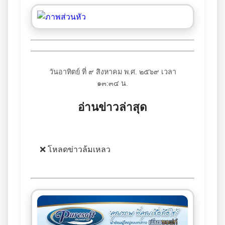
วันอาทิตย์ ที่ ๙ สิงหาคม พ.ศ. ๒๕๖๙ เวลา
๑๓:๓๔ น.
อ่านข่าวล่าสุด
❌ โหลดข่าวล้มเหลว