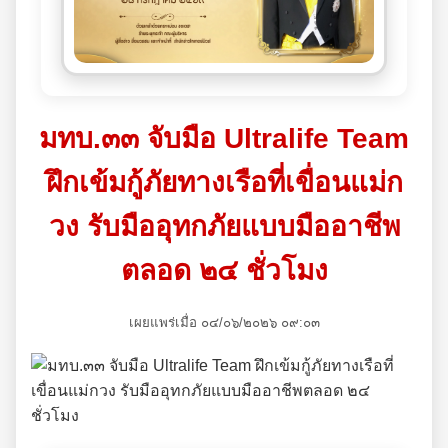
มทบ.๓๓ จับมือ Ultralife Team
ฝึกเข้มกู้ภัยทางเรือที่เขื่อนแม่ก
วง รับมืออุทกภัยแบบมืออาชีพ
ตลอด ๒๔ ชั่วโมง
เผยแพร่เมื่อ ๐๔/๐๖/๒๐๒๖ ๐๙:๐๓