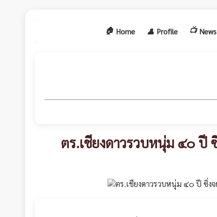
🏠
📺
Home
👤
Profile
News
ตร.เชียงดาวรวบหนุ่ม ๔๐ ปี ซ