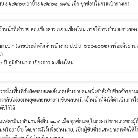
ียน พบ &#๘๒๒๐;ยาบ้า&#๘๒๒๑; ๑๙๔ เม็ด ซุกซ่อนในกระเป๋ากางเกง
าหน้าที่ตำรวจ สภ.เชียงดาว ภ.จว.เชียงใหม่ ภายใต้การอำนวยการของ พ
อง ผกก.ป.ฯ (เลขประจำตัวเจ้าพนักงาน ป.ป.ส. ๖๖๐๑๐๖๒) พร้อมด้วย พ.ต
.)
 ปี ภูมิลำเนา อ.เชียงดาว จ.เชียงใหม่
กตรวจในพื้นที่รับผิดชอบและสังเกตเห็นชายคนหนึ่งกำลังขับขี่รถจักรยาน
วกลับไม่ยอมหยุดและพยายามขับหลบหนี เจ้าหน้าที่จึงได้ดำเนินการไล่ติ
ัวไว้ได้
ตามีน) จำนวนทั้งสิ้น ๑๙๔ เม็ด ซุกซ่อนอยู่ในกระเป๋ากางเกงของผู้ต้อ
หรือยาบ้า) โดยการมีไว้เพื่อจำหน่าย, เป็นผู้ขับขี่รถเสพยาเสพติด
ามีนหรือยาบ้า) โดยผิดกฎหมาย