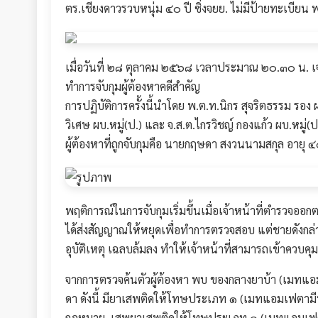
ตร.เชียงดาวรวบหนุ่ม ๔๐ ปี ซิ่งจยย. ไม่มีป้ายทะเบ
เมื่อวันที่ ๒๘ ตุลาคม ๒๕๖๘ เวลาประมาณ ๒๐.๓๐ น. เจ้
ทำการจับกุมผู้ต้องหาคดีสำคัญ
การปฏิบัติการครั้งนี้นำโดย พ.ต.ท.นิกร สุจริตธรรม ร
วิเศษ ผบ.หมู่(ป.) และ จ.ส.ต.ไกรวิชญ์ กองแก้ว ผบ.หมู่(ป
ผู้ต้องหาที่ถูกจับกุมคือ นายกฤษดา สงวนนามสกุล อายุ ๔๐
พฤติการณ์ในการจับกุมเริ่มขึ้นเมื่อเจ้าหน้าที่ตำรวจออ
ได้ส่งสัญญาณให้หยุดเพื่อทำการตรวจสอบ แต่ชายดังกล่า
อุบัติเหตุ เฉลบล้มลง ทำให้เจ้าหน้าที่สามารถเข้าควบคุมต
จากการตรวจค้นตัวผู้ต้องหา พบ ของกลางยาบ้า (เมทแอมเฟ
ดา ดังนี้ มียาเสพติดให้โทษประเภท ๑ (เมทแอมเฟตามีน
กฎหมาย, เสพยาเสพติดให้โทษประเภท ๑ (เมทแอมเฟต