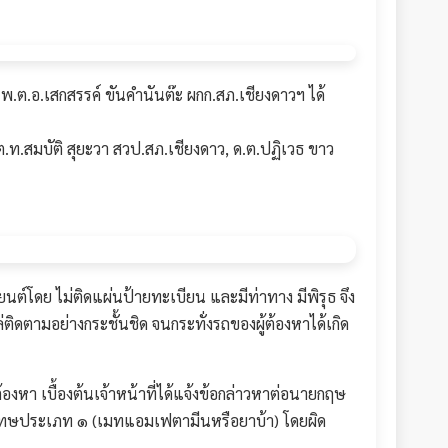
.ต.อ.เสกสรรค์ ขันคำนันต๊ะ ผกก.สภ.เชียงดาวฯ ได้
.ท.สมบัติ สุยะวา สวป.สภ.เชียงดาว, ด.ต.ปฏิเวธ ขาว
ยนต์โดย ไม่ติดแผ่นป้ายทะเบียน และมีท่าทาง มีพิรุธ จึง
ดตามอย่างกระชั้นชิด จนกระทั่งรถของผู้ต้องหาได้เกิด
งหา เบื้องต้นเจ้าหน้าที่ได้แจ้งข้อกล่าวหาต่อนายกฤษ
ให้โทษประเภท ๑ (เมทแอมเฟตามีนหรือยาบ้า) โดยผิด