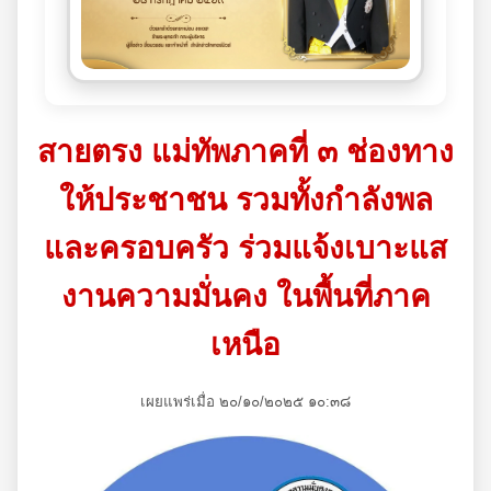
สายตรง แม่ทัพภาคที่ ๓ ช่องทาง
ให้ประชาชน รวมทั้งกำลังพล
และครอบครัว ร่วมแจ้งเบาะแส
งานความมั่นคง ในพื้นที่ภาค
เหนือ
เผยแพร่เมื่อ ๒๐/๑๐/๒๐๒๕ ๑๐:๓๘