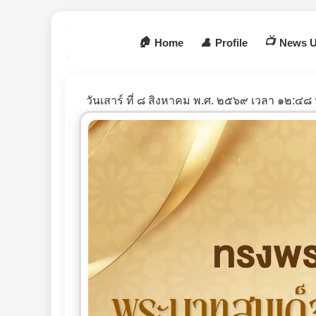
🏠
📺
Home
👤
Profile
News U
วันเสาร์ ที่ ๘ สิงหาคม พ.ศ. ๒๕๖๙ เวลา ๑๒:๔๘ 