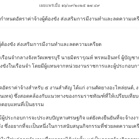
เผยแพร่เมื่อ ๑๖/๐๙/๒๐๒๕ ๑๗:๔๙
ู้ต้องขัง ส่งเสริมการมีงานทำและลดความเครียด
ุมเรือนจำกลางจังหวัดเพชรบุรี นายมิตรารุณห์ พรหมอินทร์ ผู้บั
งขังในเรือนจำ โดยมีผู้แทนจากหน่วยงานราชการและผู้ประกอบการ 
นดอัตราค่าจ้างสำหรับ ๕ งานสำคัญ ได้แก่ งานตัดยางอะไหล่ยนต์
,
ง
เทจ) ซึ่งสอดคล้องกับแนวทางของกรมราชทัณฑ์ที่ให้เปรียบเทียบค่า
บค่าตอบแทนที่เป็นธรรม
ผู้ประกอบการจะประสบปัญหาเศรษฐกิจ แต่ยังคงยืนยันที่จะจ้างงานผ
ซึ่งอยากที่จะเป็นหนึ่งในการสนับสนุนกิจกรรมที่ช่วยลดความเครีย