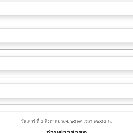
วันเสาร์ ที่ ๘ สิงหาคม พ.ศ. ๒๕๖๙ เวลา ๑๒:๔๘ น.
อ่านข่าวล่าสุด