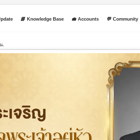
pdate
📘
Knowledge Base
💼
Accounts
💬
Community
น.