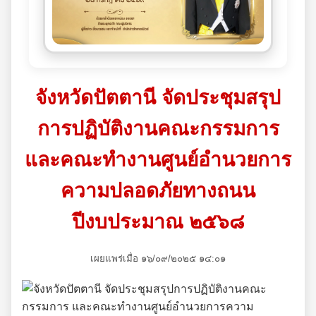
จังหวัดปัตตานี จัดประชุมสรุป
การปฏิบัติงานคณะกรรมการ
และคณะทำงานศูนย์อำนวยการ
ความปลอดภัยทางถนน
ปีงบประมาณ ๒๕๖๘
เผยแพร่เมื่อ ๑๖/๐๙/๒๐๒๕ ๑๔:๐๑