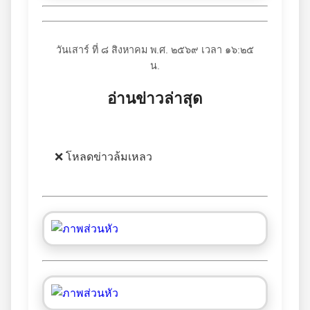
วันเสาร์ ที่ ๘ สิงหาคม พ.ศ. ๒๕๖๙ เวลา ๑๖:๒๕
น.
อ่านข่าวล่าสุด
❌ โหลดข่าวล้มเหลว