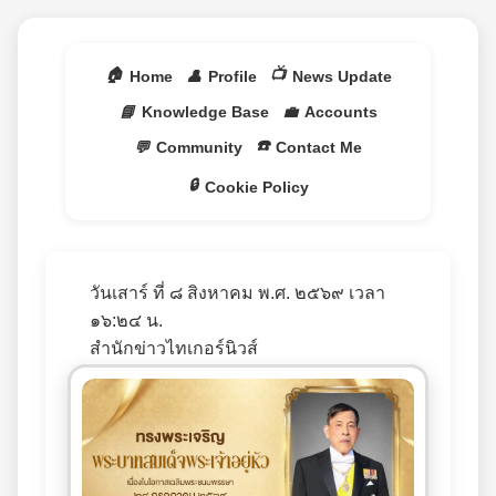
🏠
📺
Home
👤
Profile
News Update
📘
Knowledge Base
💼
Accounts
☎️
💬
Community
Contact Me
🔒
Cookie Policy
วันเสาร์ ที่ ๘ สิงหาคม พ.ศ. ๒๕๖๙ เวลา
๑๖:๒๔ น.
สำนักข่าวไทเกอร์นิวส์