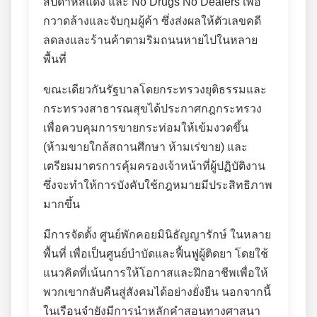
สัปดาห์สีแดง และ No Drugs No Dealers เพื่อ
กวาดล้างและจับกุมผู้ค้า ซึ่งส่งผลให้ตัวเลขคดี
ลดลงและร้านค้าตามริมถนนหายไปในหลาย
พื้นที่
ขณะเดียวกันรัฐบาลโดยกระทรวงยุติธรรมและ
กระทรวงสาธารณสุขได้ประกาศกฎกระทรวง
เพื่อควบคุมการขายกระท่อมให้เข้มงวดขึ้น
(ห้ามขายใกล้สถานศึกษา ห้ามเร่ขาย) และ
เตรียมมาตรการคุ้มครองเจ้าหน้าที่ผู้ปฏิบัติงาน
ซึ่งจะทำให้การบังคับใช้กฎหมายมีประสิทธิภาพ
มากขึ้น
มีการจัดตั้ง ศูนย์พักคอยมินิธัญญารักษ์ ในหลาย
พื้นที่ เพื่อเป็นศูนย์บำบัดและฟื้นฟูผู้ติดยา โดยใช้
แนวคิดที่เน้นการให้โอกาสและฝึกอาชีพเพื่อให้
พวกเขากลับคืนสู่สังคมได้อย่างยั่งยืน นอกจากนี้
ในเรือนจำยังมีการนำหลักคำสอนทางศาสนา