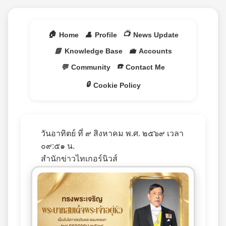
🏠
📺
Home
👤
Profile
News Update
📘
Knowledge Base
💼
Accounts
☎️
💬
Community
Contact Me
🔒
Cookie Policy
วันอาทิตย์ ที่ ๙ สิงหาคม พ.ศ. ๒๕๖๙ เวลา
๐๙:๕๑ น.
สำนักข่าวไทเกอร์นิวส์