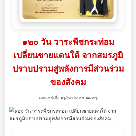
๑๒๐ วัน วาระพืชกระท่อม
เปลี่ยนชายแดนใต้ จากสมรภูมิ
ปราบปรามสู่พลังการมีส่วนร่วม
ของสังคม
เผยแพร่เมื่อ ๑๖/๐๙/๒๐๒๕ ๑๓:๔๖