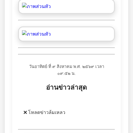
วันอาทิตย์ ที่ ๙ สิงหาคม พ.ศ. ๒๕๖๙ เวลา
๐๙:๕๒ น.
อ่านข่าวล่าสุด
❌ โหลดข่าวล้มเหลว