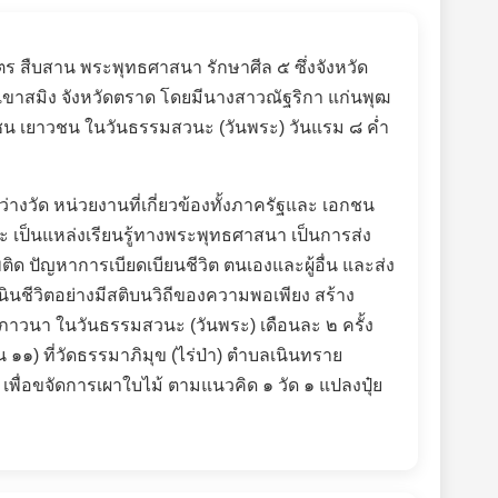
าตร สืบสาน พระพุทธศาสนา รักษาศีล
๕
ซึ่งจังหวัด
ขาสมิง จังหวัดตราด โดยมี
นางสาวณัฐริกา แก่นพุฒ
ชน เยาวชน ในวันธรรมสวนะ (วันพระ) วัน
แรม ๘ ค่ำ
งวัด หน่วยงานที่เกี่ยวข้องทั้งภาครัฐและ เอกชน
ยะ เป็นแหล่งเรียนรู้ทางพระพุทธศาสนา เป็นการส่ง
ปัญหาการเบียดเบียนชีวิต ตนเองและผู้อื่น และส่ง
ชีวิตอย่างมีสติบนวิถีของความพอเพียง สร้าง
จิตภาวนา ในวันธรรมสวนะ (วันพระ) เดือนละ
๒
ครั้ง
 ๑๑) ที่วัดธรรมาภิมุข (ไร่ป่า) ตำบลเนินทราย
้ เพื่อขจัดการเผาใบไม้ ตามแนวคิด
๑
วัด
๑
แปลงปุ๋ย