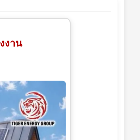
รงงาน