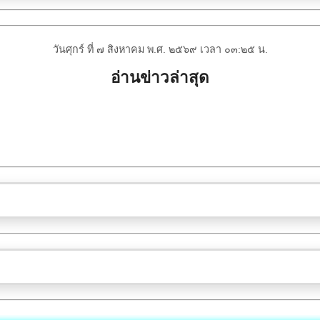
วันศุกร์ ที่ ๗ สิงหาคม พ.ศ. ๒๕๖๙ เวลา ๐๓:๒๕ น.
อ่านข่าวล่าสุด