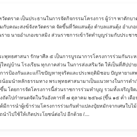
ังหวัดตราด เป็นประธานในการจัดกิจกรรมโครงการ ผู้ว่าฯ พาตักบ
บคณะสงฆ์จังหวัดตราด จัดขึ้นที่วัดแสนตุ้ง ตำบลแสนตุ้ง อำเภอเ
ินราย นายอำเภอเขาสมิง ส่วนราชการเข้าวัดทำบุญร่วมกับประชา
พระพุทธศาสนา รักษาศีล
๕
เป็นการบูรณาการโครงการร่วมกันระหว่า
ใหญ่บ้าน โรงเรียน ทุกภาคส่วน ในการส่งเสริมวัด ให้เป็นที่สัปปา
รป้องกันและแก้ไขปัญหาทุจริตและประพฤติมิชอบ ปัญหายาเสพติด 
วยการน้อมนำหลักธรรมทาง พระพุทธศาสนามาเป็นแนวทางในการดำเนิน
ดีขึ้น โดยการจัดโครงการนี้ส่วนราชการร่วมทำบุญ รวมทั้งเจริญ
้งถัดไปกำหนดจัดในวันอังคารที่ ๗ ตุลาคม ๒๕๖๘ (ขึ้น ๑๕ ค่ำ เดือน
ได้มีการนำผู้เข้าร่วมโครงการร่วมกันทำแปลงปุ๋ยหมักจากเศษใบไม
ำไปใช้ให้เกิดประโยชน์ต่อไป อีกด้วย /....