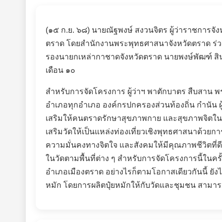
(๑๕ ก.ย. ๖๘)
นายณัฐพงษ์ สงวนจิตร ผู้ว่าราชการจ
ตราด โดยสำนักงานพระพุทธศาสนาจังหวัดตราด ร่วมกั
รองนายกเหล่ากาชาดจังหวัดตราด
นายพงษ์พัฒฑ์ ส
เดือน ๑๐
สำหรับการจัดโครงการ ผู้ว่าฯ พาตักบาตร สืบสาน 
อำเภอทุกอำเภอ องค์กรปกครองส่วนท้องถิ่น กำนัน ผู้
เสริมให้คนตราดรักษาสุขภาพกาย และสุขภาพจิตในกา
เสริมวัดให้เป็นแหล่งท่องเที่ยวเชิงพุทธศาสนาด้
ความมั่นคงทางจิตใจ และสังคมให้มีคุณภาพชีวิตที่
ในวัดตามพื้นที่ต่าง ๆ สำหรับการจัดโครงการนี้ในครั
อำเภอเมืองตราด อย่างไรก็ตามโอกาสเดียวกันนี้ ยัง
หมัก โดยการผลิตปุ๋ยหมักให้กับวัดและชุมชน สามารถน