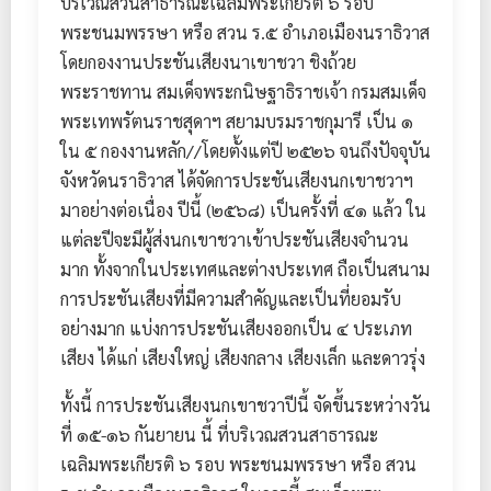
บริเวณสวนสาธารณะเฉลิมพระเกียรติ ๖ รอบ
พระชนมพรรษา หรือ สวน ร.๕ อำเภอเมืองนราธิวาส
โดยกองงานประชันเสียงนาเขาชวา ชิงถ้วย
พระราชทาน สมเด็จพระกนิษฐาธิราชเจ้า กรมสมเด็จ
พระเทพรัตนราชสุดาฯ สยามบรมราชกุมารี เป็น ๑
ใน ๕ กองงานหลัก//โดยตั้งแต่ปี ๒๕๒๖ จนถึงปัจจุบัน
จังหวัดนราธิวาส ได้จัดการประชันเสียงนกเขาชวาฯ
มาอย่างต่อเนื่อง ปีนี้ (๒๕๖๘) เป็นครั้งที่ ๔๑ แล้ว ใน
แต่ละปีจะมีผู้ส่งนกเขาชวาเข้าประชันเสียงจำนวน
มาก ทั้งจากในประเทศและต่างประเทศ ถือเป็นสนาม
การประชันเสียงที่มีความสำคัญและเป็นที่ยอมรับ
อย่างมาก แบ่งการประชันเสียงออกเป็น ๔ ประเภท
เสียง ได้แก่ เสียงใหญ่ เสียงกลาง เสียงเล็ก และดาวรุ่ง
ทั้งนี้ การประชันเสียงนกเขาชวาปีนี้ จัดขึ้นระหว่างวัน
ที่ ๑๕-๑๖ กันยายน นี้ ที่บริเวณสวนสาธารณะ
เฉลิมพระเกียรติ ๖ รอบ พระชนมพรรษา หรือ สวน