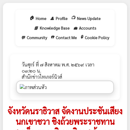
🏠
📺
Home
👤
Profile
News Update
📘
Knowledge Base
💼
Accounts
☎️
🔒
💬
Community
Contact Me
Cookie Policy
วันศุกร์ ที่ ๗ สิงหาคม พ.ศ. ๒๕๖๙ เวลา
๐๓:๒๐ น.
สำนักข่าวไทเกอร์นิวส์
จังหวัดนราธิวาส จัดงานประชันเสียง
นกเขาชวา ชิงถ้วยพระราชทาน