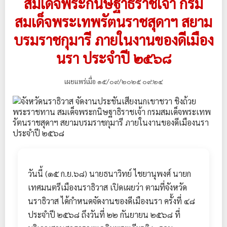
สมเด็จพระกนิษฐาธิราชเจ้า กรม
สมเด็จพระเทพรัตนราชสุดาฯ สยาม
บรมราชกุมารี ภายในงานของดีเมือง
นรา ประจำปี ๒๕๖๘
เผยแพร่เมื่อ ๑๕/๐๙/๒๐๒๕ ๐๙:๒๔
วันนี้ (๑๕ ก.ย.๖๘) นายธนาวิทย์ ไชยานุพงศ์ นายก
เทศมนตรีเมืองนราธิวาส เปิดเผยว่า ตามที่จังหวัด
นราธิวาส ได้กำหนดจัดงานของดีเมืองนรา ครั้งที่ ๔๘
ประจำปี ๒๕๖๘ ถึงวันที่ ๒๒ กันยายน ๒๕๖๘ ที่