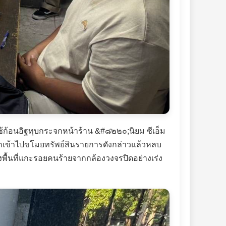
ช้ก้อนอิฐทุบกระจกหน้าร้าน &#๘๒๒๐;นิยม ซีเอ็ม
ะบุกเข้าไปขโมยทรัพย์สินรายการดังกล่าวแล้วหลบ
งพื้นที่แกะรอยคนร้ายจากกล้องวงจรปิดอย่างเร่ง