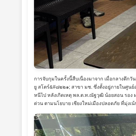
การจับกุมในครั้งนี้สืบเนื่องมาจาก เมื่อกลางด
ยู สโตร์&#๘๒๒๑; สาขา มช. ซึ่งตั้งอยู่ภายในศูน
หนีไป หลังเกิดเหตุ พล.ต.ท.ณัฐวุฒิ น้อยสอน รอง
ด่วน ตามนโยบาย เชียงใหม่เมืองปลอดภัย ที่มุ่งเน