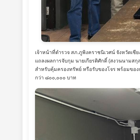
เจ้าหน้าที่ตำรวจ สภ.ภูพิงคราชนิเวศน์ จังหวัดเ
แถลงผลการจับกุม นายเกียรติศักดิ์ (สงวนนามสกุล
สำหรับคุ้มครองทรัพย์ หรือรับของโจร พร้อมของกล
กว่า ๘๐๐,๐๐๐ บาท