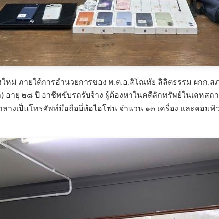
ชียงใหม่ ภายใต้การอำนวยการของ พ.ต.อ.สิโณทัย ลิลิตธรรม ผกก.สภ
) อายุ ๒๘ ปี อาชีพขับรถรับจ้าง ผู้ต้องหาในคดีลักทรัพย์ในเคหส
างเป็นโทรศัพท์มือถือยี่ห้อไอโฟน จำนวน ๑๓ เครื่อง และคอมพิวเต