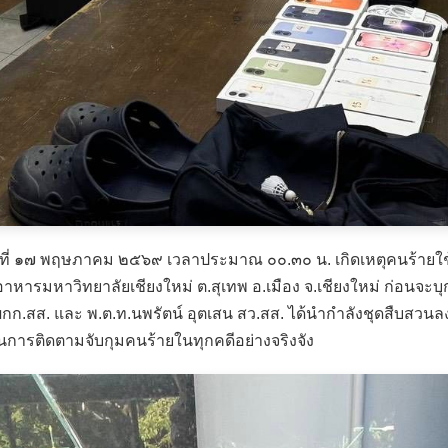
ึกวันที่ ๑๗ พฤษภาคม ๒๕๖๙ เวลาประมาณ ๐๐.๓๐ น. เกิดเหตุคนร้ายใ
ย์อาหารมหาวิทยาลัยเชียงใหม่ ต.สุเทพ อ.เมือง จ.เชียงใหม่ ก่อนจ
 ผกก.สส. และ พ.ต.ท.นพรัตน์ อุตเสน สว.สส. ได้นำกำลังชุดสืบสวนล
้นการติดตามจับกุมคนร้ายในทุกคดีอย่างจริงจัง