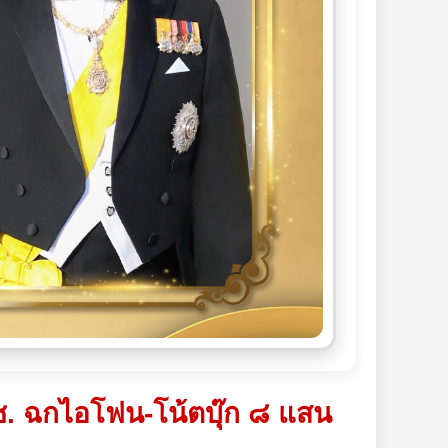
มช. ฉกไอโฟน-โน้ตบุ๊ก ๘ แสน