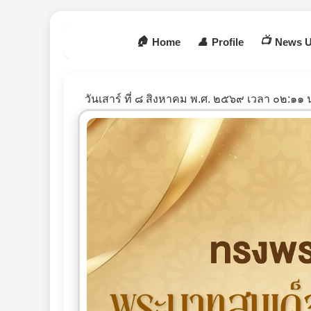
🏠
📺
Home
👤
Profile
News U
วันเสาร์ ที่ ๘ สิงหาคม พ.ศ. ๒๕๖๙ เวลา ๐๒:๑๑ 