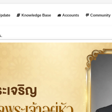
pdate
📘
Knowledge Base
💼
Accounts
💬
Community
น.