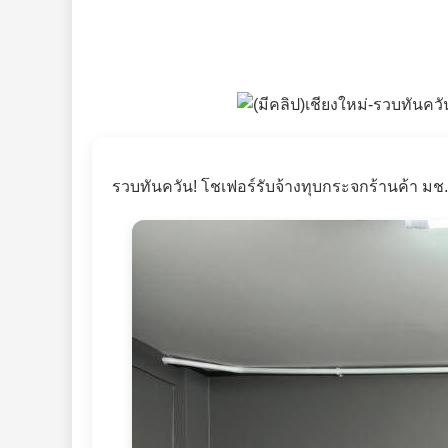
รวบทันควัน! โชเฟอร์รับจ้างทุบกระจกร้านค้า มช.