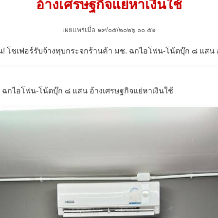
อ้างเศรษฐกิจแย่หาเงินใช้
เผยแพร่เมื่อ ๑๙/๐๕/๒๐๒๖ ๐๐:๕๑
 ฉกไอโฟน-โน้ตบุ๊ก ๘ แสน อ้างเศรษฐกิจแย่หาเงินใช้