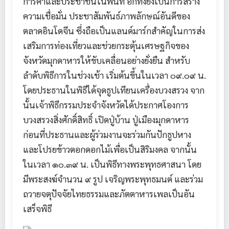
การค้าและประชาชนในพื้นที่ อีกทั้งยังเป็นการสร้าง
ความเชื่อมั่น ประชาสัมพันธ์ภาพลักษณ์อันดีของ
ตลาดอินโดจีน ซึ่งถือเป็นแลนด์มาร์กสำคัญในการส่ง
เสริมการท่องเที่ยวและช่วยกระตุ้นเศรษฐกิจของ
จังหวัดมุกดาหารให้ขับเคลื่อนอย่างยั่งยืน สำหรับ
ลำดับพิธีการในช่วงเช้า เริ่มต้นขึ้นในเวลา ๐๙.๐๙ น.
โดยประธานในพิธีได้จุดธูปเทียนเครื่องบวงสรวง จาก
นั้นเจ้าพิธีกรรมประจำจังหวัดได้ประกาศโองการ
บวงสรวงสิ่งศักดิ์สิทธิ์ เปิดปู่บ้าน ปู่เมืองมุกดาหาร
ก่อนที่ประธานและผู้ร่วมงานจะร่วมกันปักธูปหาง
และโปรยข้าวตอกดอกไม้เพื่อเป็นสิริมงคล จากนั้น
ในเวลา ๑๐.๓๙ น. เป็นพิธีทางพระพุทธศาสนา โดย
มีพระสงฆ์จำนวน ๙ รูป เจริญพระพุทธมนต์ และร่วม
ถวายจตุปัจจัยไทยธรรมและภัตตาหารเพลเป็นอัน
เสร็จพิธี