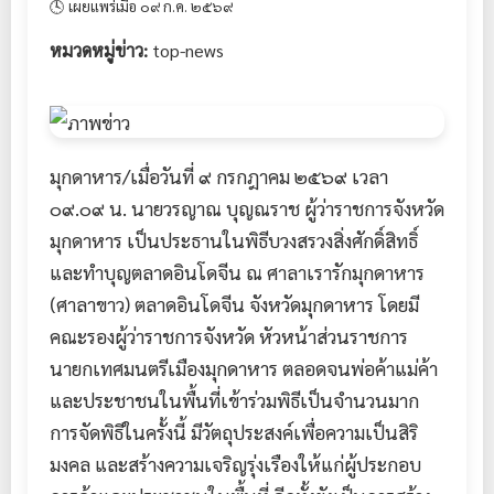
🕓 เผยแพร่เมื่อ ๐๙ ก.ค. ๒๕๖๙
หมวดหมู่ข่าว:
top-news
มุกดาหาร/เมื่อวันที่ ๙ กรกฎาคม ๒๕๖๙ เวลา
๐๙.๐๙ น. นายวรญาณ บุญณราช ผู้ว่าราชการจังหวัด
มุกดาหาร เป็นประธานในพิธีบวงสรวงสิ่งศักดิ์สิทธิ์
และทำบุญตลาดอินโดจีน ณ ศาลาเรารักมุกดาหาร
(ศาลาขาว) ตลาดอินโดจีน จังหวัดมุกดาหาร โดยมี
คณะรองผู้ว่าราชการจังหวัด หัวหน้าส่วนราชการ
นายกเทศมนตรีเมืองมุกดาหาร ตลอดจนพ่อค้าแม่ค้า
และประชาชนในพื้นที่เข้าร่วมพิธีเป็นจำนวนมาก
การจัดพิธีในครั้งนี้ มีวัตถุประสงค์เพื่อความเป็นสิริ
มงคล และสร้างความเจริญรุ่งเรืองให้แก่ผู้ประกอบ