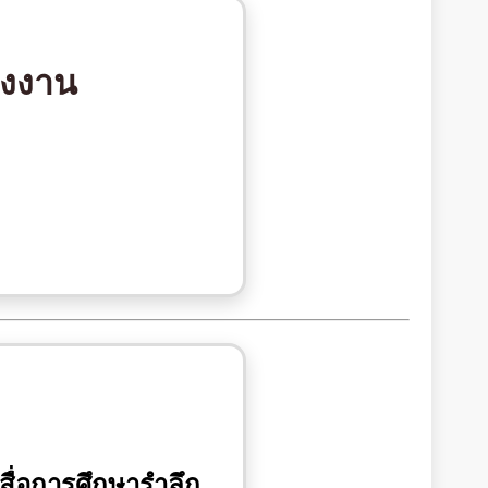
รงงาน
สื่อการศึกษารำลึก