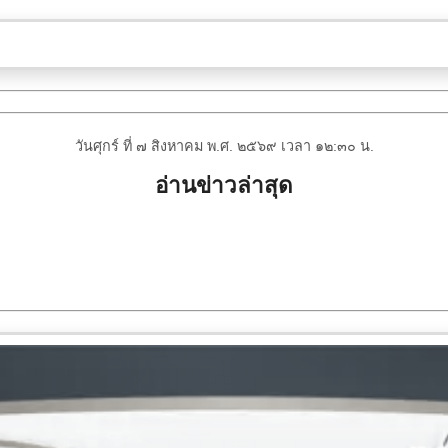
วันศุกร์ ที่ ๗ สิงหาคม พ.ศ. ๒๕๖๙ เวลา ๑๒:๓๐ น.
อ่านข่าวล่าสุด