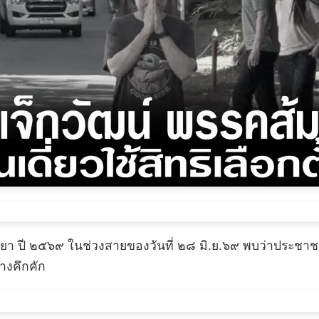
งพัทยา ปี ๒๕๖๙ ในช่วงสายของวันที่ ๒๘ มิ.ย.๖๙ พบว่าประ
่างคึกคัก