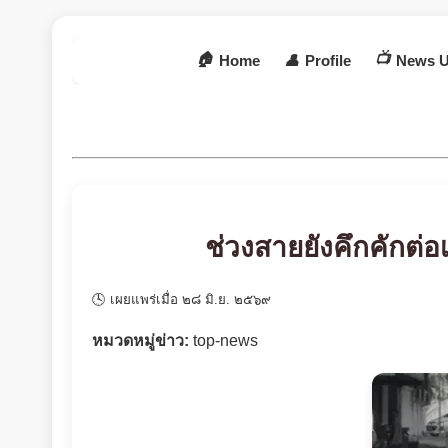
🏠
📺
Home
👤
Profile
News U
ช่วงสายยังคึกคักต่อเน
🕓 เผยแพร่เมื่อ ๒๘ มิ.ย. ๒๕๖๙
หมวดหมู่ข่าว:
top-news