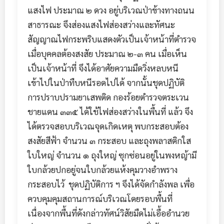
แสงไฟ ประมาณ ๒ ดวง อยู่บริเวณป่าข้างทางถนน
สาธารณะ จึงส่องแสงไฟส่องสว่างและทัศนะ
สัญญาณไฟกระพริบแสดงตัวเป็นเจ้าหน้าที่ตำรวจ
เมื่อบุคคลต้องสงสัย ประมาณ ๒-๓ คน เมื่อเห็น
เป็นเจ้าหน้าที่ จึงได้อาศัยความมืดวิ่งหลบหนี
เข้าไปในป่าทืบหนีรอดไปได้ จากนั้นชุดปฏิบัติ
การปราบปรามยาเสพติด กองร้อยตำรวจตระเวน
ชายแดน ๓๓๕ ได้ใช้ไฟส่องสว่างในพื้นที่ แล้ว จึง
ได้ตรวจสอบบริเวณจุดเกิดเหตุ พบกระสอบต้อง
สงสัยสีฟ้า จำนวน ๓ กระสอบ และถุงพลาสติกใส
ใบใหญ่ จำนวน ๑ ถุงใหญ่ ซุกซ่อนอยู่ในพงหญ้ามี
ใบกล้วยปกอยู่จนใบกล้วยแห้งคุมวางอำพราง
กระสอบไว้ ชุดปฏิบัติการ ฯ จึงได้จัดกำลังพล เพื่อ
ควบคุมคุมสถานการณ์บริเวณโดยรอบพื้นที่
เนื่องจากพื้นที่ดังกล่าวทัศน์วิสัยมืดไม่เอื้ออำนวย