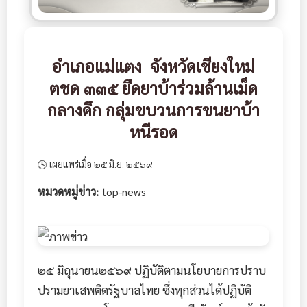
อำเภอแม่แตง จังหวัดเชียงใหม่
ตชด ๓๓๕ ยึดยาบ้าร่วมล้านเม็ด
กลางดึก กลุ่มขบวนการขนยาบ้า
หนีรอด
🕓 เผยแพร่เมื่อ ๒๕ มิ.ย. ๒๕๖๙
หมวดหมู่ข่าว:
top-news
๒๕ มิถุนายน๒๕๖๙ ปฏิบัติตามนโยบายการปราบ
ปรามยาเสพติดรัฐบาลไทย ซึ่งทุกส่วนได้ปฏิบัติ