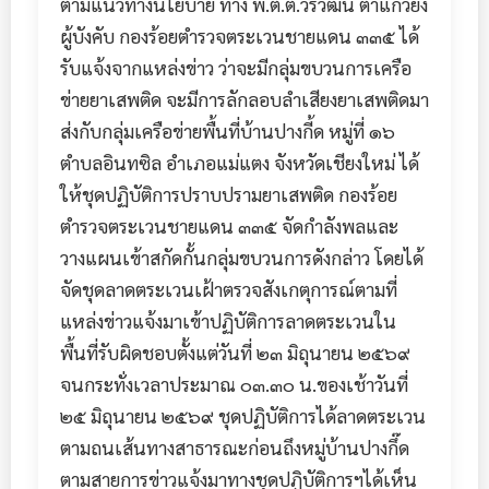
ตามแนวทางนโยบาย ทาง พ.ต.ต.วีรวัฒน์ ตาแก้วยัง
ผู้บังคับ กองร้อยตำรวจตระเวนชายแดน ๓๓๕ ได้
รับแจ้งจากแหล่งข่าว ว่าจะมีกลุ่มขบวนการเครือ
ข่ายยาเสพติด จะมีการลักลอบลำเสียงยาเสพติดมา
ส่งกับกลุ่มเครือข่ายพื้นที่บ้านปางกี้ด หมู่ที่ ๑๖
ตำบลอินทซิล อำเภอแม่แตง จังหวัดเชียงใหม่ ได้
ให้ชุดปฏิบัติการปราบปรามยาเสพติด กองร้อย
ตำรวจตระเวนชายแดน ๓๓๕ จัดกำลังพลและ
วางแผนเข้าสกัดกั้นกลุ่มขบวนการดังกล่าว โดยได้
จัดชุดลาดตระเวนเฝ้าตรวจสังเกตุการณ์ตามที่
แหล่งข่าวแจ้งมาเข้าปฏิบัติการลาดตระเวนใน
พื้นที่รับผิดชอบตั้งแต่วันที่ ๒๓ มิถุนายน ๒๕๖๙
จนกระทั่งเวลาประมาณ ๐๓.๓๐ น.ของเช้าวันที่
๒๕ มิถุนายน ๒๕๖๙ ชุดปฏิบัติการได้ลาดตระเวน
ตามถนเส้นทางสาธารณะก่อนถึงหมู่บ้านปางกึ๊ด
ตามสายการข่าวแจ้งมาทางชุดปฏิบัติการฯได้เห็น