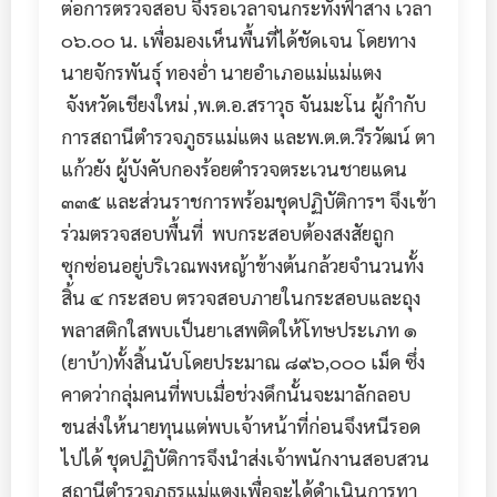
ต่อการตรวจสอบ จึงรอเวลาจนกระทั่งฟ้าสาง เวลา
๐๖.๐๐ น. เพื่อมองเห็นพื้นที่ได้ชัดเจน โดยทาง
นายจักรพันธุ์ ทองอ่ำ นายอำเภอแม่แม่แตง
จังหวัดเชียงใหม่ ,พ.ต.อ.สราวุธ จันมะโน ผู้กำกับ
การสถานีตำรวจภูธรแม่แตง และพ.ต.ต.วีรวัฒน์ ตา
แก้วยัง ผู้บังคับกองร้อยตำรวจตระเวนชายแดน
๓๓๕ และส่วนราชการพร้อมชุดปฏิบัติการฯ จึงเข้า
ร่วมตรวจสอบพื้นที่ พบกระสอบต้องสงสัยถูก
ซุกซ่อนอยู่บริเวณพงหญ้าข้างต้นกล้วยจำนวนทั้ง
สิ้น ๔ กระสอบ ตรวจสอบภายในกระสอบและถุง
พลาสติกใสพบเป็นยาเสพติดให้โทษประเภท ๑
(ยาบ้า)ทั้งสิ้นนับโดยประมาณ ๘๙๖,๐๐๐ เม็ด ซึ่ง
คาดว่ากลุ่มคนที่พบเมื่อช่วงดึกนั้นจะมาลักลอบ
ขนส่งให้นายทุนแต่พบเจ้าหน้าที่ก่อนจึงหนีรอด
ไปได้ ชุดปฏิบัติการจึงนำส่งเจ้าพนักงานสอบสวน
สถานีตำรวจภูธรแม่แตงเพื่อจะได้ดำเนินการทา