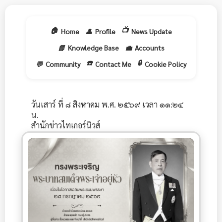
🏠
📺
Home
👤
Profile
News Update
📘
Knowledge Base
💼
Accounts
☎️
🔒
💬
Community
Contact Me
Cookie Policy
วันเสาร์ ที่ ๘ สิงหาคม พ.ศ. ๒๕๖๙ เวลา ๑๑:๒๔
น.
สำนักข่าวไทเกอร์นิวส์