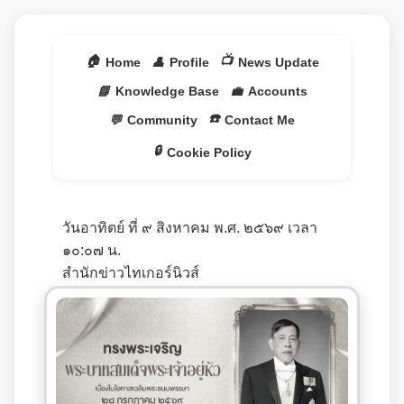
🏠
📺
Home
👤
Profile
News Update
📘
Knowledge Base
💼
Accounts
☎️
💬
Community
Contact Me
🔒
Cookie Policy
วันอาทิตย์ ที่ ๙ สิงหาคม พ.ศ. ๒๕๖๙ เวลา
๑๐:๐๗ น.
สำนักข่าวไทเกอร์นิวส์