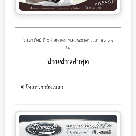
วันอาทิตย์ ที่ ๙ สิงหาคม พ.ศ. ๒๕๖๙ เวลา ๑๐:๐๗
น.
อ่านข่าวล่าสุด
❌ โหลดข่าวล้มเหลว