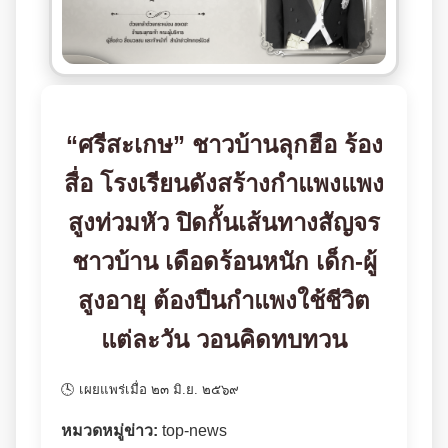
“ศรีสะเกษ” ชาวบ้านลุกฮือ ร้อง
สื่อ โรงเรียนดังสร้างกำแพงแพง
สูงท่วมหัว ปิดกั้นเส้นทางสัญจร
ชาวบ้าน เดือดร้อนหนัก เด็ก-ผู้
สูงอายุ ต้องปีนกำแพงใช้ชีวิต
แต่ละวัน วอนคิดทบทวน
🕓 เผยแพร่เมื่อ ๒๓ มิ.ย. ๒๕๖๙
หมวดหมู่ข่าว:
top-news