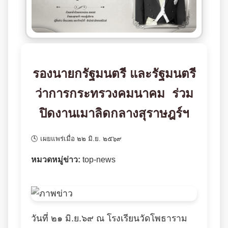
รองนายกรัฐมนตรี และรัฐมนตรี
ว่าการกระทรวงคมนาคม ร่วม
ปิดงานเมาลิดกลางสุราษฎร์ฯ
🕓 เผยแพร่เมื่อ ๒๒ มิ.ย. ๒๕๖๙
หมวดหมู่ข่าว:
top-news
วันที่ ๒๑ มิ.ย.๖๙ ณ โรงเรียนวัดโพธาราม