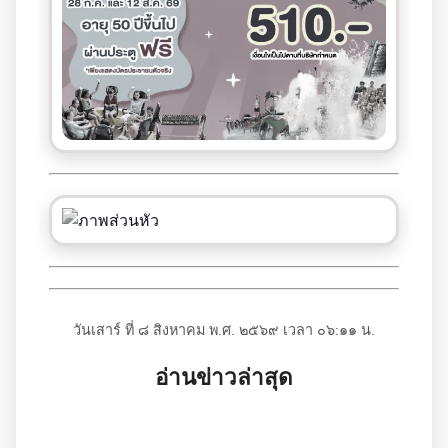
วันเสาร์ ที่ ๘ สิงหาคม พ.ศ. ๒๕๖๙ เวลา ๐๖:๑๑ น.
อ่านข่าวล่าสุด