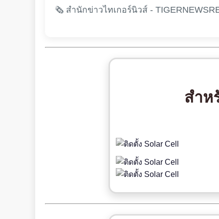
🗞️ สำนักข่าวไทเกอร์นิวส์ - TIGERNEWSR
สำหร