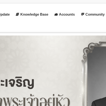
pdate
📘
Knowledge Base
💼
Accounts
💬
Community