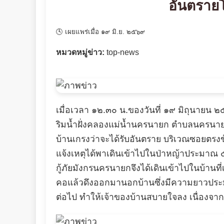
อันตรายโ
🕓 เผยแพร่เมื่อ ๑๙ มิ.ย. ๒๕๖๙
หมวดหมู่ข่าว:
top-news
เมื่อเวลา ๑๒.๓๐ น.ของวันที่ ๑๙ มิถุนายน ๒๕
ริมน้ำฝั่งคลองแม่น้ำนครนายก ตำบลนครนายก 
บ้านเกรงว่าจะได้รับอันตราย บริเวณซอยตรงข้า
แจ้งเหตุได้พาเดินเข้าไปในป่าหญ้าประมาณ ๕
กู้ภัยมังกรนครนายกจึงได้เดินเข้าไปในบ้านที่เจ
คอแล้วดึงออกมานอกบ้านซึ่งมีความยาวประมาณ
ต่อไป ทำให้เจ้าของบ้านสบายใจลง เนื่องจาก