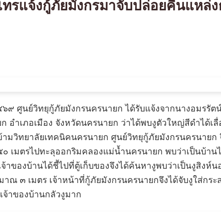
ทรแจ้งกู้ภัยมังกรมาจับปล่อยคืนแหล่
๖๙ ศูนย์วิทยุกู้ภัยมังกรนครนายก ได้รับแจ้งจากนางอมรรัตน์ 
อำเภอเมือง จังหวัดนครนายก ว่าได้พบงูตัวใหญ่สีดำได้เลื่อ
มวิทยาลัยเทคนิคนครนายก ศูนย์วิทยุกู้ภัยมังกรนครนายก จึงว
๐ เมตรไปทะลุออกริมคลองแม่น้ำนครนายก พบว่าเป็นบ้านไม้ชั
้าของบ้านได้ชี้ไปที่ตู้เก็บของจึงได้ค้นหางูพบว่าเป็นงูสิงห์น
 ๓ เมตร เจ้าหน้าที่กู้ภัยมังกรนครนายกจึงได้จับงูใส่กระ
เจ้าของบ้านกลัวงูมาก