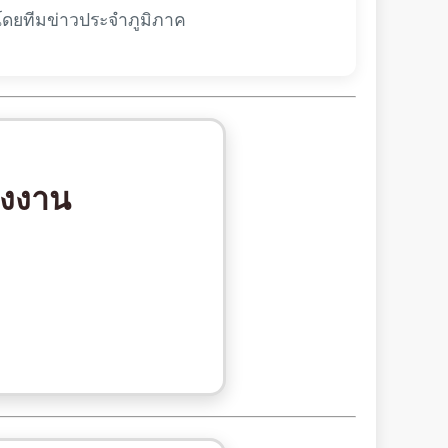
โดยทีมข่าวประจำภูมิภาค
รงงาน