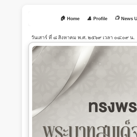
🏠
📺
Home
👤
Profile
News U
วันเสาร์ ที่ ๘ สิงหาคม พ.ศ. ๒๕๖๙ เวลา ๐๘:๐๙ น.