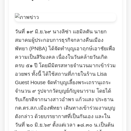
วันที่ ๑๙ มิ.ย.๖๙ นางลิซ่า แฮมิลตัน นายก
สมาคมผู้ประกอบการธุรกิจกลางคืนเมือง
พัทยา (PNBA) ได้จัดทำบุญเอาฤกษ์เอาชัยเพื่อ
ความเป็นสิริมงคล เนื่องในวันคล้ายวันเกิด
ครบ ๕๑ ปี โดยมีมิตรสหายจำนวนมากเข้าร่วม
อวยพร ทั้งนี้ ได้ใช้สถานที่ภายในร้าน Lisa
Guest House จัดทำบุญเลี้ยงพระเถรานุเถระ
จำนวน ๙ รูปจากวัดบุญย์กัญจนาราม โดยได้
รับเกียรติจากนางสาวอำพร แก้วแสง ประธาน
กต.ตร.สภ.เมืองพัทยา เดินทางเข้าร่วมงานบุญ
ดังกล่าว ด้วยบรรยากาศที่เป็นกันเอง และใน
วันที่ ๒๐ มิ.ย.๖๙ ตั้งแต่เวลา ๑๘.๓๐ น.เป็นต้น