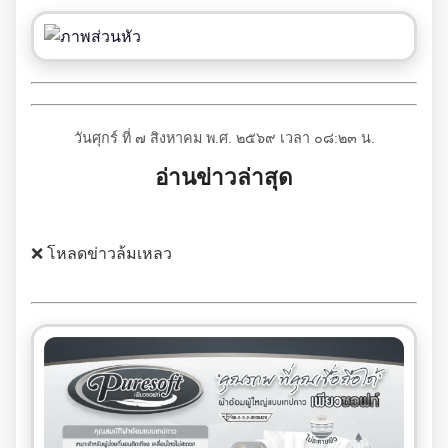
วันศุกร์ ที่ ๗ สิงหาคม พ.ศ. ๒๕๖๙ เวลา ๐๘:๒๓ น.
อ่านข่าวล่าสุด
❌ โหลดข่าวล้มเหลว