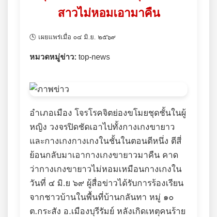
สาวไม่หอมเอามาคืน
🕓 เผยแพร่เมื่อ ๐๔ มิ.ย. ๒๕๖๙
หมวดหมู่ข่าว:
top-news
อำเภอเมือง โจรโรคจิตย่องขโมยชุดชั้นในผู้
หญิง วงจรปิดชัดเอาไปทั้งกางเกงขายาว
และกางเกงกางเกงในชั้นในตอนตีหนึ่ง ตีสี่
ย้อนกลับมาเอากางเกงขายาวมาคืน คาด
ว่ากางเกงขายาวไม่หอมเหมือนกางเกงใน
วันที่ ๔ มิ.ย ๖๙ ผู้สื่อข่าวได้รับการร้องเรียน
จากชาวบ้านในพื้นที่บ้านกลันทา หมู่ ๑๐
ต.กระสัง อ.เมืองบุรีรัมย์ หลังเกิดเหตุคนร้าย