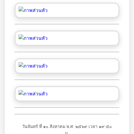
วันจันทร์ ที่ ๑๐ สิงหาคม พ.ศ. ๒๕๖๙ เวลา ๑๙:๕๐
น.