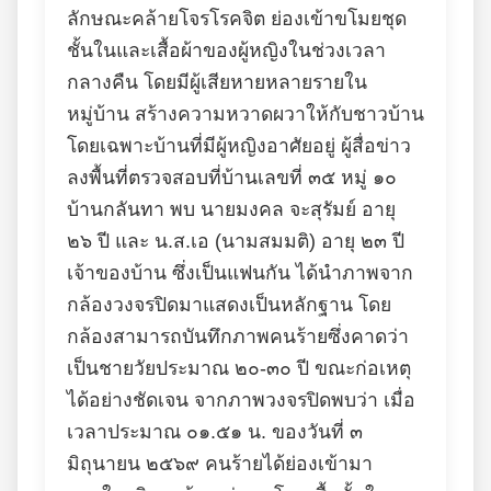
ลักษณะคล้ายโจรโรคจิต ย่องเข้าขโมยชุด
ชั้นในและเสื้อผ้าของผู้หญิงในช่วงเวลา
กลางคืน โดยมีผู้เสียหายหลายรายใน
หมู่บ้าน สร้างความหวาดผวาให้กับชาวบ้าน
โดยเฉพาะบ้านที่มีผู้หญิงอาศัยอยู่ ผู้สื่อข่าว
ลงพื้นที่ตรวจสอบที่บ้านเลขที่ ๓๕ หมู่ ๑๐
บ้านกลันทา พบ นายมงคล จะสุรัมย์ อายุ
๒๖ ปี และ น.ส.เอ (นามสมมติ) อายุ ๒๓ ปี
เจ้าของบ้าน ซึ่งเป็นแฟนกัน ได้นำภาพจาก
กล้องวงจรปิดมาแสดงเป็นหลักฐาน โดย
กล้องสามารถบันทึกภาพคนร้ายซึ่งคาดว่า
เป็นชายวัยประมาณ ๒๐-๓๐ ปี ขณะก่อเหตุ
ได้อย่างชัดเจน จากภาพวงจรปิดพบว่า เมื่อ
เวลาประมาณ ๐๑.๕๑ น. ของวันที่ ๓
มิถุนายน ๒๕๖๙ คนร้ายได้ย่องเข้ามา