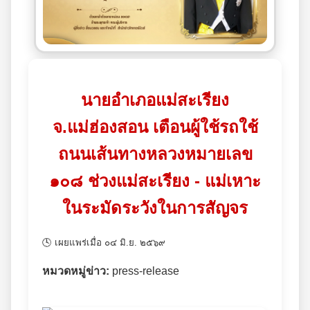
นายอำเภอแม่สะเรียง
จ.แม่ฮ่องสอน เตือนผู้ใช้รถใช้
ถนนเส้นทางหลวงหมายเลข
๑๐๘ ช่วงแม่สะเรียง - แม่เหาะ
ในระมัดระวังในการสัญจร
🕓 เผยแพร่เมื่อ ๐๔ มิ.ย. ๒๕๖๙
หมวดหมู่ข่าว:
press-release