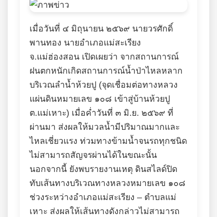
เมื่อวันที่ ๔ มิถุนายน ๒๕๖๙ นายวรศักดิ์
พานทอง นายอำเภอแม่สะเรียง
จ.แม่ฮ่องสอน เปิดเผยว่า จากสถานการณ์
ฝนตกหนักเกิดสถานการณ์น้ำป่าไหลหลาก
บริเวณลำน้ำห้วยปู (จุดเชื่อมต่อทางหลวง
แผ่นดินหมายเลข ๑๐๘ เข้าสู่บ้านห้วยปู
ต.แม่เหาะ) เมื่อค่ำวันที่ ๓ มิ.ย. ๒๕๖๙ ที่
ผ่านมา ส่งผลให้มวลน้ำมีปริมาณมากและ
ไหลเชี่ยวแรง ท่วมทางข้ามน้ำจนรถทุกชนิด
ไม่สามารถสัญจรผ่านได้ในขณะนั้น
นอกจากนี้ ยังพบรายงานเหตุ ดินสไลด์ปิด
ทับเส้นทางบริเวณทางหลวงหมายเลข ๑๐๘
ช่วงระหว่างอำเภอแม่สะเรียง – ตำบลแม่
เหาะ ส่งผลให้เส้นทางดังกล่าวไม่สามารถ