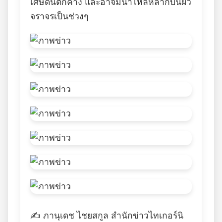
เศษดินตกค้าง และอาจมีน้ำไหลหลากบนผิว
จราจรเป็นช่วงๆ
✍️ ภานุเดช ไชยสกูล สำนักข่าวไทเกอร์นิ