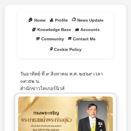
🏠
📺
Home
👤
Profile
News Update
📘
Knowledge Base
💼
Accounts
☎️
💬
Community
Contact Me
🔒
Cookie Policy
วันอาทิตย์ ที่ ๙ สิงหาคม พ.ศ. ๒๕๖๙ เวลา
๐๙:๕๒ น.
สำนักข่าวไทเกอร์นิวส์