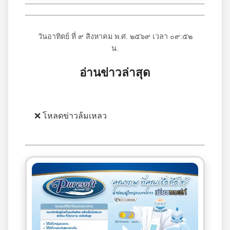
วันอาทิตย์ ที่ ๙ สิงหาคม พ.ศ. ๒๕๖๙ เวลา ๐๙:๕๒
น.
อ่านข่าวล่าสุด
❌ โหลดข่าวล้มเหลว