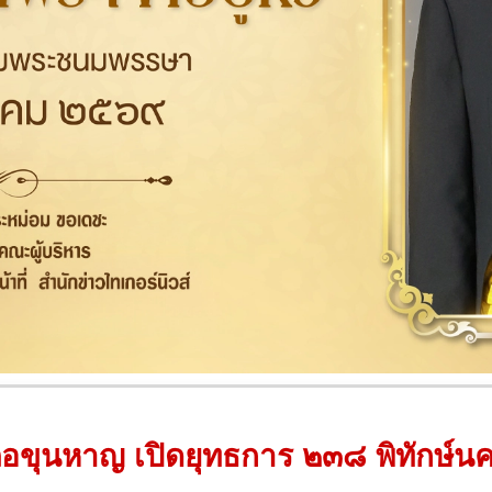
อขุนหาญ เปิดยุทธการ ๒๓๘ พิทักษ์นค