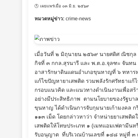
🕓 เผยแพร่เมื่อ ๐๓ มิ.ย. ๒๕๖๙
หมวดหมู่ข่าว:
crime-news
เมื่อวันที่ ๒ มิถุนายน ๒๕๖๙ นายศดิศ ณิช
กิจที่ ๓ กกล.สุรนารี และ พ.ต.อ.จุลฑะ จันท
อาสารักษาดินแดนอำเภอขุนหาญที่ ๖ ทหารหน่
แก้ไขปัญหายาเสพติด รวมพลังรักศรัทธาแก้ไข
กรอบแนวคิด และแนวทางดำเนินงานเพื่อสร้าง 
อย่างมีประสิทธิภาพ ตามนโยบายของรัฐบา
ขุนหาญ ได้ดำเนินการจับกุมนายเก้ามงคล ก
๑๑๓ เม็ด โดยกล่าวหาว่า จำหน่ายยาเสพติด
เสพติดให้โทษประเภท ๑ (เมทแอมเฟตามีนหรือ
รับอนุญาต ที่บริเวณบ้านเลขที่ ๑๔๘ หมู่ที่ 