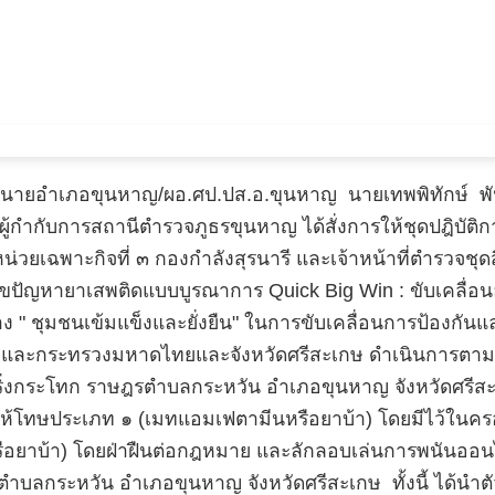
กุล นายอำเภอขุนหาญ/ผอ.ศป.ปส.อ.ขุนหาญ นายเทพพิทักษ์ พัน
น ผู้กำกับการสถานีตำรวจภูธรขุนหาญ ได้สั่งการให้ชุดปฎิบั
วยเฉพาะกิจที่ ๓ กองกำลังสุรนารี และเจ้าหน้าที่ตำรวจช
ปัญหายาเสพติดแบบบูรณาการ Quick Big Win : ขับเคลื่อนอย่า
" ชุมชนเข้มแข็งและยั่งยืน" ในการขับเคลื่อนการป้องกันแล
ลและกระทรวงมหาดไทยและจังหวัดศรีสะเกษ ดำเนินการตาม
ริ่งกระโทก ราษฎรตำบลกระหวัน อำเภอขุนหาญ จังหวัดศรีส
ให้โทษประเภท ๑ (เมทแอมเฟตามีนหรือยาบ้า) โดยมีไว้ในคร
ยาบ้า) โดยฝ่าฝืนต่อกฎหมาย และลักลอบเล่นการพนันออนไลน
๓ ตำบลกระหวัน อำเภอขุนหาญ จังหวัดศรีสะเกษ ทั้งนี้ ได้นำตั