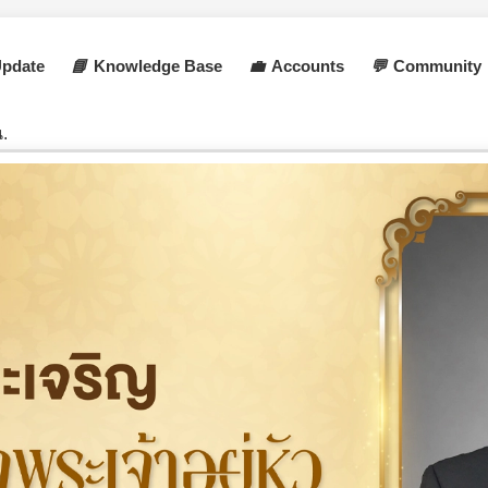
pdate
📘
Knowledge Base
💼
Accounts
💬
Community
.