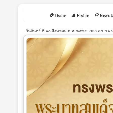
🏠
📺
Home
👤
Profile
News U
วันจันทร์ ที่ ๑๐ สิงหาคม พ.ศ. ๒๕๖๙ เวลา ๐๕:๔๑ น