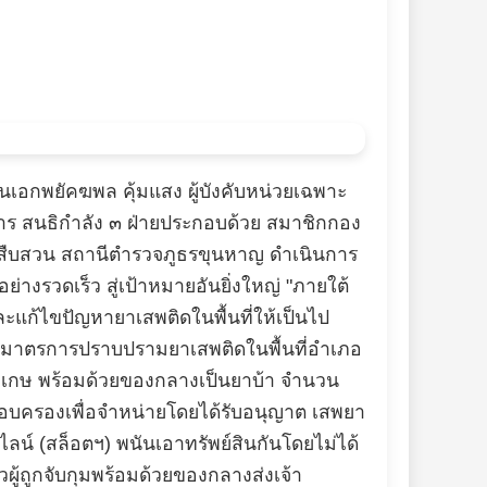
เอกพยัคฆพล คุ้มแสง ผู้บังคับหน่วยเฉพาะ
ติการ สนธิกำลัง ๓ ฝ่ายประกอบด้วย สมาชิกกอง
ุดสืบสวน สถานีตำรวจภูธรขุนหาญ ดำเนินการ
งรวดเร็ว สู่เป้าหมายอันยิ่งใหญ่ "ภายใต้
ะแก้ไขปัญหายาเสพติดในพื้นที่ให้เป็นไป
มาตรการปราบปรามยาเสพติดในพื้นที่อำเภอ
ะเกษ พร้อมด้วยของกลางเป็นยาบ้า จำนวน
อบครองเพื่อจำหน่ายโดยได้รับอนุญาต เสพยา
์ (สล็อตฯ) พนันเอาทรัพย์สินกันโดยไม่ได้
วผู้ถูกจับกุมพร้อมด้วยของกลางส่งเจ้า