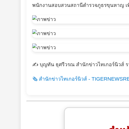
พนักงานสอบสวนสถานีตำรวจภูธรขุนหาญ เพ
✍️ บุญทัน ธุศรีวรณ สำนักข่าวไทเกอร์นิวส์ 
🗞️ สำนักข่าวไทเกอร์นิวส์ - TIGERNEWSR