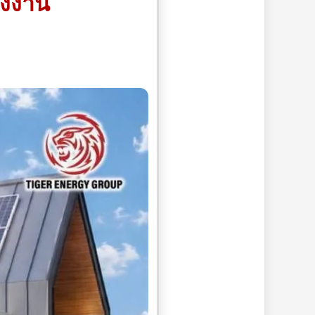
รงงาน