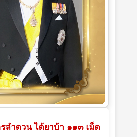
รลำดวน ได้ยาบ้า ๑๑๓ เม็ด