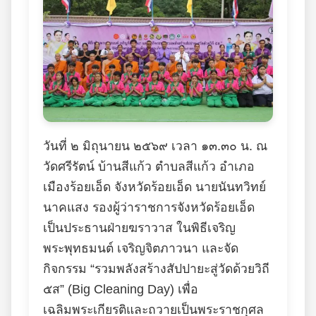
วันที่ ๒ มิถุนายน ๒๕๖๙ เวลา ๑๓.๓๐ น. ณ
วัดศรีรัตน์ บ้านสีแก้ว ตำบลสีแก้ว อำเภอ
เมืองร้อยเอ็ด จังหวัดร้อยเอ็ด นายนันทวิทย์
นาคแสง รองผู้ว่าราชการจังหวัดร้อยเอ็ด
เป็นประธานฝ่ายฆราวาส ในพิธีเจริญ
พระพุทธมนต์ เจริญจิตภาวนา และจัด
กิจกรรม “รวมพลังสร้างสัปปายะสู่วัดด้วยวิถี
๕ส” (Big Cleaning Day) เพื่อ
เฉลิมพระเกียรติและถวายเป็นพระราชกุศล