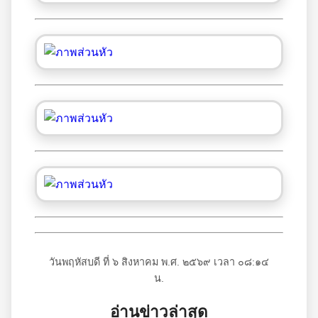
วันพฤหัสบดี ที่ ๖ สิงหาคม พ.ศ. ๒๕๖๙ เวลา ๐๘:๑๔
น.
อ่านข่าวล่าสุด