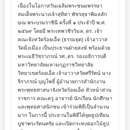
เนื่องในโอกาสวันเฉลิมพระชนมพรรษา
สมเด็จพระนางเจ้าสุทิดา พัชรสุธาพิมลลัก
ษณ พระบรมราชินี ครั้งที่ ๑ ประจำปี พ.ศ.
๒๕๖๙ โดยมี พระเทพวชิรวิมล, ดร. เจ้า
คณะจังหวัดร้อยเอ็ด (ธรรมยุต) เจ้าอาวาส
วัดมิ่งเมือง เป็นประธานฝ่ายสงฆ์ พร้อมด้วย
พระเมธีวัชราภรณ์ รศ.,ดร. รองอธิการบดี
มหาวิทยาลัยมหามกุฏราชวิทยาลัย
วิทยาเขตร้อยเอ็ด เจ้าอาวาสวัดศรีรัตน์ นาง
จิราภรณ์ บุญโพธิ์ ผู้อำนวยการสำนักงาน
พระพุทธศาสนาจังหวัดร้อยเอ็ด หัวหน้าส่วน
ราชการ คณะครู อาจารย์ นักเรียน นักศึกษา
และพุทธศาสนิกชน เข้าร่วมพิธีเป็นจำนวน
มาก ในการนี้ ประธานในพิธีได้จุดธูปเทียน
บูชาพระรัตนตรัย และเปิดกระทงดอกไม้ธูป