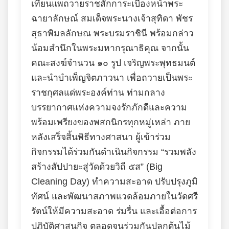
เทียนแพถวายราชสักการะเบื้องหน้าพระ
ฉายาลักษณ์ สมเด็จพระนางเจ้าสุทิดา พัชร
สุธาพิมลลักษณ พระบรมราชินี พร้อมกล่าว
น้อมสำนึกในพระมหากรุณาธิคุณ จากนั้น
คณะสงฆ์จำนวน ๑๐ รูป เจริญพระพุทธมนต์
และนำบำเพ็ญจิตภาวนา เพื่อถวายเป็นพระ
ราชกุศลแด่พระองค์ท่าน ท่ามกลาง
บรรยากาศแห่งความจงรักภักดีและความ
พร้อมเพรียงของพสกนิกรทุกหมู่เหล่า ภาย
หลังเสร็จสิ้นพิธีทางศาสนา ผู้เข้าร่วม
กิจกรรมได้ร่วมกันดำเนินกิจกรรม “รวมพลัง
สร้างสัปปายะสู่วัดด้วยวิถี ๕ส” (Big
Cleaning Day) ทำความสะอาด ปรับปรุงภูมิ
ทัศน์ และพัฒนาสภาพแวดล้อมภายในวัดศรี
รัตน์ให้มีความสะอาด ร่มรื่น และเอื้อต่อการ
ปฏิบัติศาสนกิจ ตลอดจนร่วมกันปลูกต้นไม้