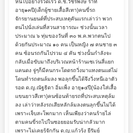
หนีไปอย่างรวดเร็ว ด.ช.วัชรพงษ์ ราทิ
อายุ๑๓ปี(เด็กผู้ชายเสื้อสีเทา)คนขี่รถ
จักรยานยนต์ที่ประสบเหตุคันแรกเล่าว่า พวก
ตนไปนั่งเล่นที่สวนสาธารณะ ช่วงนั้นเวลา
ประมาณ ๖ ทุ่มของวันที่ ๓๐ พ.ค.พวกตนไป
ด้วยกันประมาณ ๑๐ คน เป็นหญิง ๗ คนชาย ๓
คน ซ้อนรถกันไปรวม ๔ คัน ช่วงนั้นกำลังจะ
กลับเมื่อขับมาถึงบริเวณหน้าร้านเซเว่นสี่แยก
แคนดง จู่ๆก็มีคนกระโดดรถวิ่งมาแทงตนแต่ไม่
โดนทำรถตนล้มลง พอลุกขึ้นได้จึงวิ่งหนีเอาตัว
รอด ด.ญ.ณัฐธิดา อิ่มเพ็ง อายุ๑๔ปี(น้องใส่เสื้อ
แขนยาวสีเทา)คนซ้อนท้ายรถที่ประสบเหตุล้ม
ลง เล่าว่าหลังรถเสียหลักล้มลงตนลุกขึ้นไม่ได้
เพราะเจ็บสะโพกมาก เห็นเพียงว่าคนร้ายไล่
ตามคนขี่รถไปในซอยยอมรับน่ากลัวมาก
เพราะไม่เคยรู้จักกัน ด.ญ.แก้วรุ้ง ยีรัมย์