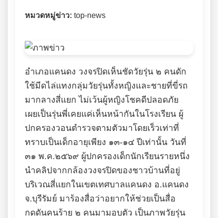
หมวดหมู่ข่าว:
top-news
อำเภอแคนดง วงจรปิดเห็นชัดวัยรุ่น ๒ คนดัก
ใช้มีดไล่แทงกลุ่มวัยรุ่นทั้งหญิงและชายที่ขี่รถ
มากลางสี่แยก ไม่เว้นผู้หญิงโชคดีปลอดภัย
เผยเป็นรุ่นพี่เคยแค่เห็นหน้ากันในโรงเรียน ผู้
ปกครองวอนตำรวจตามตัวมาโดยเร็วเท่าที่
ทราบเป็นเด็กอายุเพียง ๑๓-๑๔ ปีเท่านั้น วันที่
๓๑ พ.ค.๒๕๖๙ ผู้ปกครองเด็กนักเรียนรายหนึ่ง
นำคลิปจากกล้องวงจรปิดของชาวบ้านที่อยู่
บริเวณสี่แยกในเขตเทศบาลแคนดง อ.แคนดง
จ.บุรีรัมย์ มาร้องสื่อว่าอยากให้ช่วยเป็นสื่อ
กดดันคนร้าย ๒ คนมามอบตัว เป็นภาพวัยรุ่น