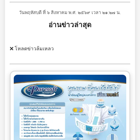
วันพฤหัสบดี ที่ ๖ สิงหาคม พ.ศ. ๒๕๖๙ เวลา ๒๑:๒๗ น.
อ่านข่าวล่าสุด
❌ โหลดข่าวล้มเหลว