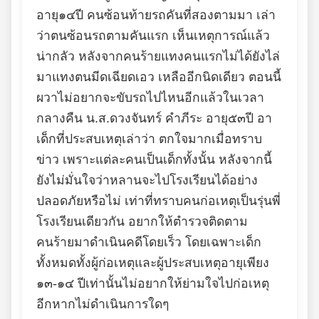
อายุ๑๔ปี คนซ้อนท้ายรถคันที่สองตามมา เล่า
ว่าตนซ้อนรถตามคันแรก เห็นเหตุการณ์แล้ว
น่ากลัว หลังจากคนร้ายแทงคนแรกไม่ได้ยังไล่
มาแทงตนมีดเฉียดเอว เหลืออีกนิดเดียว ตอนนี้
ผวาไม่อยากจะขับรถไปไหนอีกแล้วในเวลา
กลางคืน น.ส.ดวงจันทร์ คำภีระ อายุ๕๓ปี อา
เด็กที่ประสบเหตุเล่าว่า ตกใจมากเมื่อทราบ
ข่าว เพราะแต่ละคนเป็นเด็กทั้งนั้น หลังจากนี้
ยังไม่มั่นใจว่าหลานจะไปโรงเรียนได้อย่าง
ปลอดภัยหรือไม่ เท่าที่ทราบคนก่อเหตุเป็นรุ่นพี่
โรงเรียนเดียวกัน อยากให้ตำรวจติดตาม
คนร้ายมาดำเนินคดีโดยเร็ว โดยเฉพาะเด็ก
ทั้งหมดทั้งผู้ก่อเหตุและผู้ประสบเหตุอายุเพียง
๑๓-๑๔ ปีเท่านั้นไม่อยากให้ย่ามใจไปก่อเหตุ
อีกหากไม่ดำเนินการใดๆ