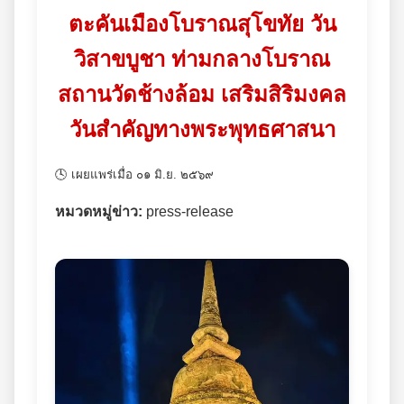
ตะคันเมืองโบราณสุโขทัย วัน
วิสาขบูชา ท่ามกลางโบราณ
สถานวัดช้างล้อม เสริมสิริมงคล
วันสำคัญทางพระพุทธศาสนา
🕓 เผยแพร่เมื่อ ๐๑ มิ.ย. ๒๕๖๙
หมวดหมู่ข่าว:
press-release