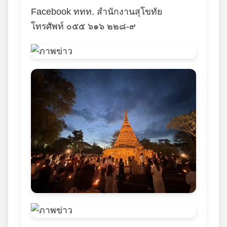
Facebook ททท. สำนักงานสุโขทัย
โทรศัพท์ ๐๕๕ ๖๑๖ ๒๒๘-๙