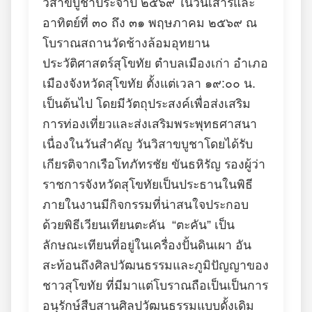
วิสาขบูชาประจำปี ๒๕๖๙ ในวันเสาร์และ
อาทิตย์ที่ ๓๐ ถึง ๓๑ พฤษภาคม ๒๕๖๙ ณ
โบราณสถานวัดช้างล้อมอุทยาน
ประวัติศาสตร์สุโขทัย ตำบลเมืองเก่า อำเภอ
เมืองจังหวัดสุโขทัย ตั้งแต่เวลา ๑๙:๐๐ น.
เป็นต้นไป โดยมีวัตถุประสงค์เพื่อส่งเสริม
การท่องเที่ยวและส่งเสริมพระพุทธศาสนา
เนื่องในวันสำคัญ วันวิสาขบูชาโดยได้รับ
เกียรติจากเรือโทภัทรชัย ขันธหิรัญ รองผู้ว่า
ราชการจังหวัดสุโขทัยเป็นประธานในพิธี
ภายในงานมีกิจกรรมที่น่าสนใจประกอบ
ด้วยพิธีเวียนเทียนตะคัน “ตะคัน” เป็น
ลักษณะเทียนที่อยู่ในเครื่องปั้นดินเผา อัน
สะท้อนถึงศิลปวัฒนธรรมและภูมิปัญญาของ
ชาวสุโขทัย ที่มีมาแต่โบราณถือเป็นเป็นการ
อนุรักษ์สืบสานศิลปวัฒนธรรมแบบดั้งเดิม