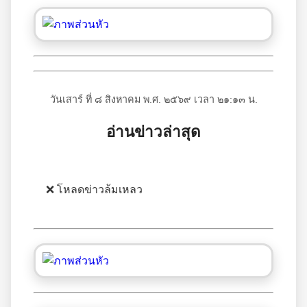
วันเสาร์ ที่ ๘ สิงหาคม พ.ศ. ๒๕๖๙ เวลา ๒๑:๑๓ น.
อ่านข่าวล่าสุด
❌ โหลดข่าวล้มเหลว