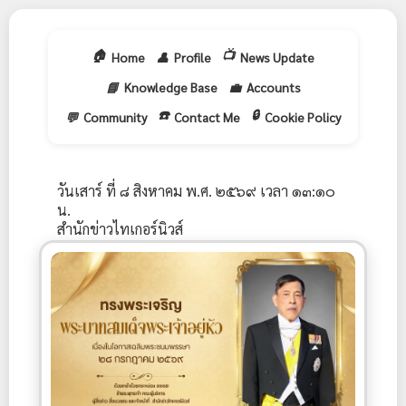
🏠
📺
Home
👤
Profile
News Update
📘
Knowledge Base
💼
Accounts
☎️
🔒
💬
Community
Contact Me
Cookie Policy
วันเสาร์ ที่ ๘ สิงหาคม พ.ศ. ๒๕๖๙ เวลา ๑๓:๑๐
น.
สำนักข่าวไทเกอร์นิวส์