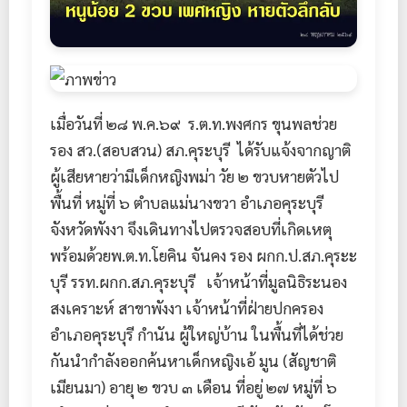
เมื่อวันที่ ๒๘ พ.ค.๖๙ ร.ต.ท.พงศกร ขุนพลช่วย
รอง สว.(สอบสวน) สภ.คุระบุรี ได้รับแจ้งจากญาติ
ผู้เสียหายว่ามีเด็กหญิงพม่า วัย ๒ ขวบหายตัวไป
พื้นที่ หมู่ที่ ๖ ตำบลแม่นางขวา อำเภอคุระบุรี
จังหวัดพังงา จึงเดินทางไปตรวจสอบที่เกิดเหตุ
พร้อมด้วยพ.ต.ท.โยคิน จันคง รอง ผกก.ป.สภ.คุระะ
บุรี รรท.ผกก.สภ.คุระบุรี เจ้าหน้าที่มูลนิธิระนอง
สงเคราะห์ สาขาพังงา เจ้าหน้าที่ฝ่ายปกครอง
อำเภอคุระบุรี กำนัน ผู้ใหญ่บ้าน ในพื้นที่ได้ช่วย
กันนำกำลังออกค้นหาเด็กหญิงเอ้ มูน (สัญชาติ
เมียนมา) อายุ ๒ ขวบ ๓ เดือน ที่อยู่ ๒๗ หมู่ที่ ๖