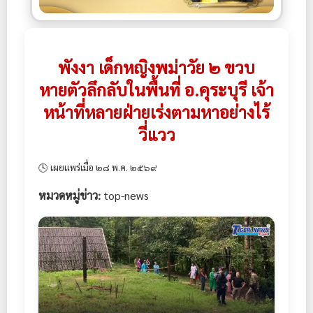
พังงา เด็กหญิงพม่าวัย ๒ ขวบ
หายตัวลึกลับในพื้นที่ อ.คุระบุรี เจ้า
หน้าที่หลายฝ่ายเร่งตามหาอย่างไร้
วี่แวว
🕓 เผยแพร่เมื่อ ๒๘ พ.ค. ๒๕๖๙
หมวดหมู่ข่าว:
top-news