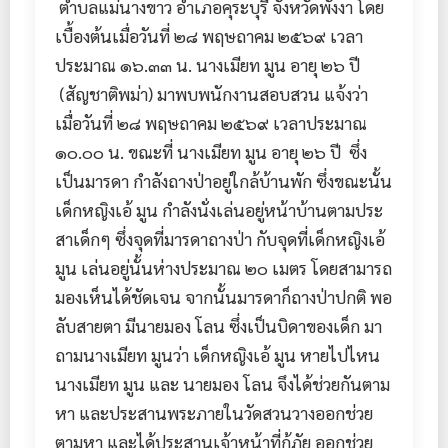
ตำบลแม่นางขาว อำเภอคุระบุรี จังหวัดพังงา โดย
เบื้องต้นเมื่อวันที่ ๒๘ พฤษถาคม ๒๕๖๙ เวลา
ประมาณ ๑๖.๓๓ น. นางเมียท มูน อายุ ๒๖ ปี
(สัญชาติพม่า) มาพบพนักงานสอบสวน แจ้งว่า
เมื่อวันที่ ๒๘ พฤษถาคม ๒๕๖๙ เวลาประมาณ
๑๐.๐๐ น. ขณะที่ นางเมียท มูน อายุ ๒๖ ปี ซึ่ง
เป็นมารดา กำลังถางป่าอยู่ใกล้บ้านพัก ซึ่งขณะนั้น
เด็กหญิงเอ้ มูน กำลังนั่งเล่นอยู่หน้าบ้านตามประ
สาเด็กๆ ซึ่งจุดที่มารดาถางป่า กับจุดที่เด็กหญิงเอ้
มูน เล่นอยู่นั้นห่างประมาณ ๒๐ เมตร โดยสามารถ
มองเห็นได้ชัดเจน จากนั้นมารดาก็ถางป่าปกติ พอ
ลับสายตา มีนายมอง โลน ซึ่งเป็นบิดาของเด็ก มา
ถามนางเมียท มูนว่า เด็กหญิงเอ้ มูน หายไปไหน
นางเมียท มูน และ นายมอง โลน จึงได้ช่วยกันตาม
หา และประสานพระภายในวัดสวนวางออกช่วย
ตามหา และได้ประสานเจ้าหน้าที่กู้ภัย ออกช่วย