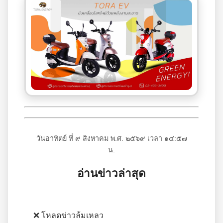
วันอาทิตย์ ที่ ๙ สิงหาคม พ.ศ. ๒๕๖๙ เวลา ๑๔:๕๗
น.
อ่านข่าวล่าสุด
❌ โหลดข่าวล้มเหลว