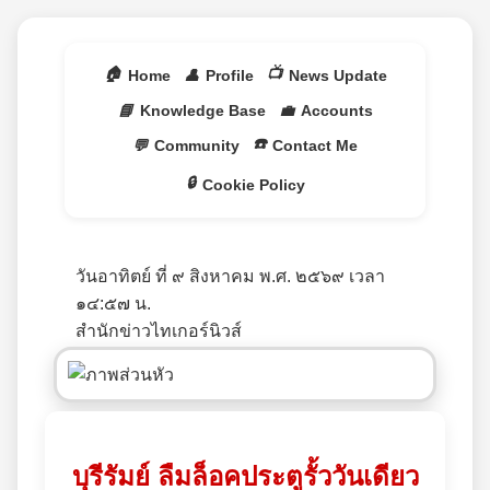
🏠
📺
Home
👤
Profile
News Update
📘
Knowledge Base
💼
Accounts
☎️
💬
Community
Contact Me
🔒
Cookie Policy
วันอาทิตย์ ที่ ๙ สิงหาคม พ.ศ. ๒๕๖๙ เวลา
๑๔:๕๗ น.
สำนักข่าวไทเกอร์นิวส์
บุรีรัมย์ ลืมล็อคประตูรั้ววันเดียว