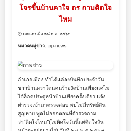
โจรขึ้นบ้านคาใจ ตร ถามติดใจ
ไหม
🕓 เผยแพร่เมื่อ ๒๘ พ.ค. ๒๕๖๙
หมวดหมู่ข่าว:
top-news
อำเภอเมือง ทำได้แค่ลงบันทึกประจำวัน
ชาวบ้านผวาโดนคนร้ายงัดบ้านเพียงแค่ไม่
ได้ล็อคประตูหน้าบ้านเพียงครั้งเดียว แจ้ง
ตำรวจเข้ามาตรวจสอบ พบไม่มีทรัพย์สิน
สูญหาย พูดไม่ออกตอนที่ตำรวจถาม
ว่า”ติดใจไหม”(ไม่ติดใจวันนี้แต่ติดใจวัน
หน้าจะอยู่อย่างไร) วันที่ ๒๘ พ.ค.๒๕๖๙