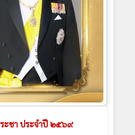
งประชา ประจำปี ๒๕๖๙