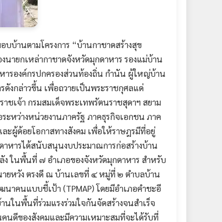
มอบบ้านตามโครงการ “บ้านกาชาดสร้างสุข
รองนายกเหล่ากาชาดจังหวัดมุกดาหาร รองแม่บ้าน
ารองค์กรปกครองส่วนท้องถิ่น กำนัน ผู้ใหญ่บ้าน
รดังกล่าวขึ้น เพื่อถวายเป็นพระราชกุศลแด่
ธิราชเจ้า กรมสมเด็จพระเทพรัตนราชสุดาฯ สยาม
อระหว่างหน่วยงานภาครัฐ ภาคธุรกิจเอกชน ภาค
ละผู้ด้อยโอกาสทางสังคม เพื่อให้ราษฎรมีที่อยู่
ุกดาหารได้สนับสนุนงบประมาณการก่อสร้างบ้าน
ง ในพื้นที่ ๗ อำเภอของจังหวัดมุกดาหาร สำหรับ
ยหวัง ตรงดี ณ บ้านเลขที่ ๔ หมู่ที่ ๒ ตำบลบ้าน
รพัฒนาคนแบบชี้เป้า (TPMAP) โดยมีอำเภอคำชะอี
นในพื้นที่ร่วมแรงร่วมใจกันจัดสร้างจนสำเร็จ
ป็นคนดีของสังคมและมีความเหมาะสมที่จะได้รับที่