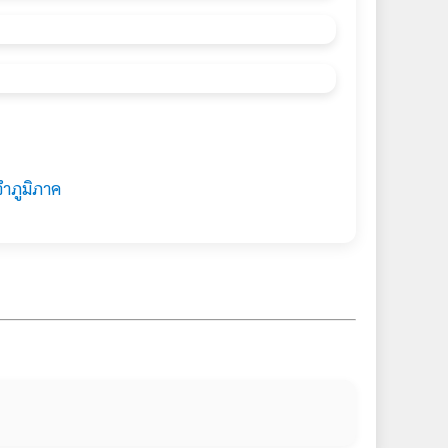
จำภูมิภาค