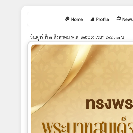
🏠
📺
Home
👤
Profile
News
วันศุกร์ ที่ ๗ สิงหาคม พ.ศ. ๒๕๖๙ เวลา ๐๐:๓๓ น.