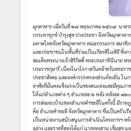
มุกดาหาร เมื่อวันที่ ๒๗ พฤษภาคม ๒๕๖๙ นายวร
บรรเทาทุกข์ บำรุงสุข ปวงประชา จังหวัดมุกดาห
มหาดไทยจังหวัดมุกดาหาร คณะกรรมการ สมาชิกเหล
และประชาชนในพื้นที่ร่วมเป็นเกียรติในพิธี ซึ่ง
สมเด็จพระนางเจ้าสิริกิตติ์ พระบรมราชินีนาถ
บรมราชกุมารี เนื่องในวโรกาสวันคล้ายวันพระ
ประชาสังคม และองค์กรปกครองส่วนท้องถิ่น ในการก่อ
อาศัยที่มั่นคงแข็งแรงเป็นของตนเองและมีคุณภา
ให้แก่อำเภอต่าง ๆ อำเภอละ ๒ หลัง หลังละ ๑๒๐
การส่งมอบบ้านของอำเภอคำชะอีในครั้งนี้ มีราษฎร
ค้อ อำเภอคำชะอี จังหวัดมุกดาหาร ซึ่งเป็นครั
เป็นหน่วยงานสนับสนุนการดำเนินโครงการฯ พร้อมด้
ลุล่วง และรายที่สองได้แก่ นางทองสาน เข็มสุข แล