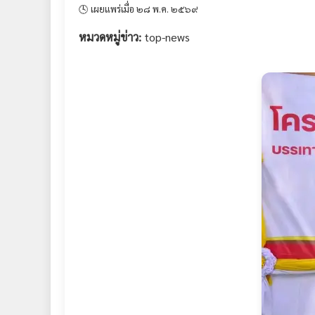
🕓 เผยแพร่เมื่อ ๒๘ พ.ค. ๒๕๖๙
หมวดหมู่ข่าว:
top-news