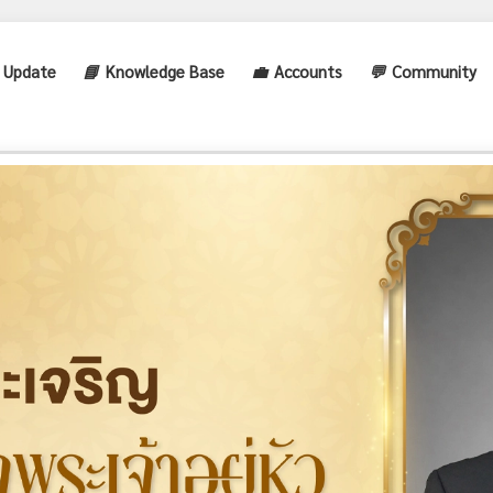
 Update
📘
Knowledge Base
💼
Accounts
💬
Community