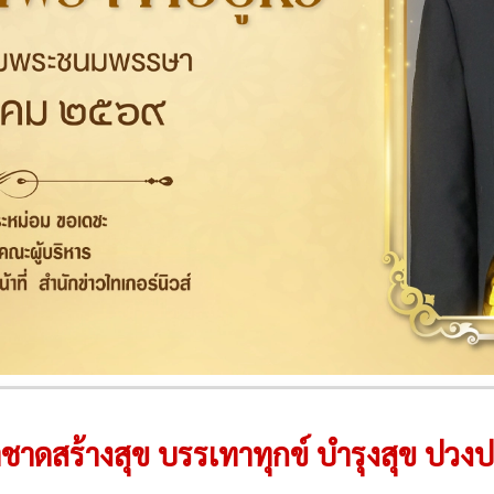
ชาดสร้างสุข บรรเทาทุกข์ บำรุงสุข ปว