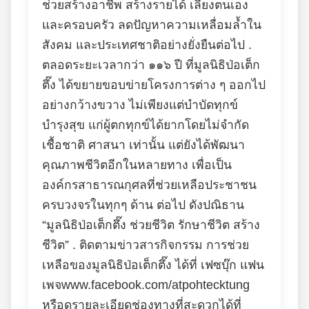
ช่วยสร้างอาชีพ สร้างรายได้ เลี้ยงตนเอง
และครอบครัว ลดปัญหาความเหลื่อมล้ำใน
สังคม และประเทศชาติอย่างยั่งยืนต่อไป .
ตลอดระยะเวลากว่า ๑๑๖ ปี ที่มูลนิธิป่อเต็ก
ตึ๊ง ได้ขยายขอบข่ายโครงการต่าง ๆ ออกไป
อย่างกว้างขวาง ไม่เพียงแต่บำบัดทุกข์
บำรุงสุข แก่ผู้ตกทุกข์ได้ยากโดยไม่จำกัด
เชื้อชาติ ศาสนา เท่านั้น แต่ยังได้พัฒนา
คุณภาพชีวิตอีกในหลายทาง เพื่อเป็น
องค์กรสาธารณกุศลที่ช่วยเหลือประชาชน
ครบวงจรในทุกๆ ด้าน ต่อไป ดังปณิธาน
“มูลนิธิป่อเต็กตึ๊ง ช่วยชีวิต รักษาชีวิต สร้าง
ชีวิต” . ติดตามข่าวสารกิจกรรม การช่วย
เหลือของมูลนิธิป่อเต็กตึ๊ง ได้ที่ เฟซบุ๊ก แฟน
เพจwww.facebook.com/atpohtecktung
หรือดูรายละเอียดช่องทางที่สะดวกได้ที่