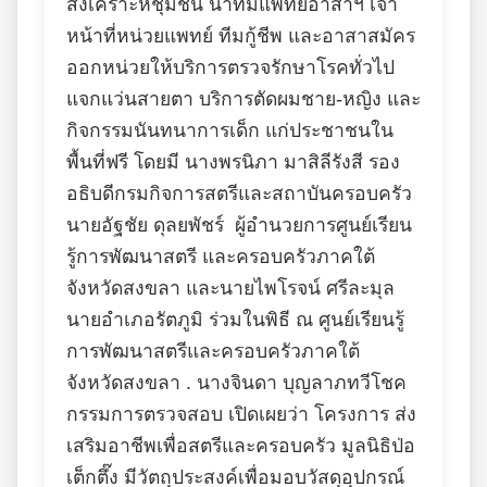
สงเคราะห์ชุมชน นำทีมแพทย์อาสาฯ เจ้า
หน้าที่หน่วยแพทย์ ทีมกู้ชีพ และอาสาสมัคร
ออกหน่วยให้บริการตรวจรักษาโรคทั่วไป
แจกแว่นสายตา บริการตัดผมชาย-หญิง และ
กิจกรรมนันทนาการเด็ก แก่ประชาชนใน
พื้นที่ฟรี โดยมี นางพรนิภา มาสิลีรังสี รอง
อธิบดีกรมกิจการสตรีและสถาบันครอบครัว
นายอัฐชัย ดุลยพัชร์ ผู้อำนวยการศูนย์เรียน
รู้การพัฒนาสตรี และครอบครัวภาคใต้
จังหวัดสงขลา และนายไพโรจน์ ศรีละมุล
นายอำเภอรัตภูมิ ร่วมในพิธี ณ ศูนย์เรียนรู้
การพัฒนาสตรีและครอบครัวภาคใต้
จังหวัดสงขลา . นางจินดา บุญลาภทวีโชค
กรรมการตรวจสอบ เปิดเผยว่า โครงการ ส่ง
เสริมอาชีพเพื่อสตรีและครอบครัว มูลนิธิป่อ
เต็กตึ๊ง มีวัตถุประสงค์เพื่อมอบวัสดุอุปกรณ์