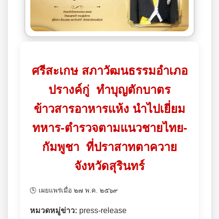
ศรีสะเกษ สภาวัฒนธรรมอำเภอ
ปรางค์กู่ ทำบุญตักบาตร
ข้าวสารอาหารแห้ง นำไปเยี่ยม
ทหาร-ตำรวจตามแนวชายไทย-
กัมพูชา ที่ปราสาทตาควาย
จังหวัดสุรินทร์
🕓 เผยแพร่เมื่อ ๒๗ พ.ค. ๒๕๖๙
หมวดหมู่ข่าว:
press-release