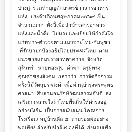
ปางกู่ ร่วมทำบุญตักบาตรข้าวสารอาหาร
แห้ง ประจำเดือนพฤษภาคม๒๕๖๙ เป็น
จำนวนมาก ทั้งนี้เพื่อนำข้าวสารอาหาร
แห้งและน้ำดื่ม ไปมอบและเยี่ยมให้กำลังใจ
แก่ทหาร-ตำรวจตามแนวชายไทย-กัมพูชา
ที่รักษาปกป้องอธิปไตยประเทศไทย ตาม
แนวชายแดนปราสาทตาควาย จังหวัด
สุรินทร์ นายทองสุข คำมา ครูผู้ทรง
คุณค่าของสังคม กล่าวว่า การจัดกิจกรรม
ครั้งนี้มีวัตถุประสงค์ เพื่อทำนุบำรุงพระพุทธ
ศาสนา สืบสานอนุรักษ์วัฒนธรรมอันดี ส่ง
เสริมการสวมใส่ผ้าไทยพื้นถิ่นให้ดำรงอยู่
อย่างยั่งยืน เป็นการสนับสนุน โครงการ
โรงเรียน/ หมู่บ้านศีล ๕ ตามรอยพ่ออย่าง
พอเพียง สำหรับนำสิ่งของที่ได้ ส่งมอบเพื่อ