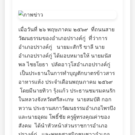
เมื่อวันที่ ๒๖ พฤษภาคม ๒๕๖๙ ที่ถนนสาย
วัฒนธรรมของอำเภอปรางค์กู่ ที่ว่าการ
อำเภอปรางค์กู่ นายมะสักรี ขาลี นาย
อำเภอปรางค์กู่ ได้มอบหมายให้ นายมนัส
พล ไชยโยธา ปลัดอาวุโสอำเภอปรางค์กู่
เป็นประธานในการทำบุญตักบาตรข้าวสาร
อาหารแห้ง ประจำเดือนพฤษภาคม ๒๕๖๙
โดยมีนายทิวา รุ้งแก้ว ประธานชมรมคนรัก
ในหลวงจังหวัดศรีสะเกษ นายสมบัติ กอก
หวาน ประธานสภาวัฒนธรรมอำเภอไพรบึง
และนายอุดม โพธิ์ชัย ครูผู้ทรงคุณค่าของ
สังคม ได้นำหัวหน้าส่วนราชการอำเภอ
ปรางค์กู่ และพุทธศาสนิกชนชาวอำเภอ