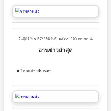
วันศุกร์ ที่ ๗ สิงหาคม พ.ศ. ๒๕๖๙ เวลา ๐๓:๓๓ น.
อ่านข่าวล่าสุด
❌ โหลดข่าวล้มเหลว