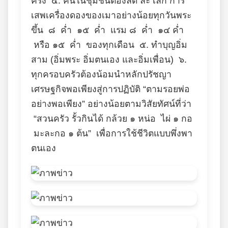
ครั้ง ๔. คนในชุมชนต้องลด ละ เลิก การ
เสพเครื่องดองของเมาอย่างน้อยทุกวันพระ
ขึ้น ๘ ค่ำ ๑๕ ค่ำ แรม ๘ ค่ำ ๑๔ ค่ำ
หรือ ๑๕ ค่ำ ของทุกเดือน ๕. ทำบุญอิ่ม
สาม (อิ่มพระ อิ่มตนเอง และอิ่มเพื่อน) ๖.
ทุกครอบครัวต้องน้อมนำหลักปรัชญา
เศรษฐกิจพอเพียงสู่การปฏิบัติ “ตามรอยพ่อ
อย่างพอเพียง” อย่างน้อยตามวิสัยทัศน์ที่ว่า
“สวนครัว รั้วกินได้ กล้วย ๑ หน่อ ไผ่ ๑ กอ
มะละกอ ๑ ต้น” เพื่อการใช้ชีวิตแบบพึ่งพา
ตนเอง