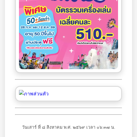
วันเสาร์ ที่ ๘ สิงหาคม พ.ศ. ๒๕๖๙ เวลา ๐๖:๓๗ น.