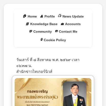
🏠
📺
Home
👤
Profile
News Update
📘
Knowledge Base
💼
Accounts
☎️
💬
Community
Contact Me
🔒
Cookie Policy
วันเสาร์ ที่ ๘ สิงหาคม พ.ศ. ๒๕๖๙ เวลา
๐๖:๓๗ น.
สำนักข่าวไทเกอร์นิวส์