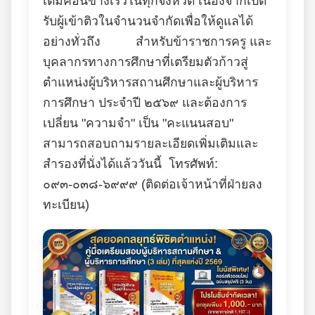
เต็มค่อนข้างเร็วในทุกจังหวัด เนื่องจากเปิด
รับผู้เข้าติวในจำนวนจำกัดเพื่อให้ดูแลได้
อย่างทั่วถึง สำหรับข้าราชการครู และ
บุคลากรทางการศึกษาที่เตรียมตัวก้าวสู่
ตำแหน่งผู้บริหารสถานศึกษาและผู้บริหาร
การศึกษา ประจำปี ๒๕๖๙ และต้องการ
เปลี่ยน "ความจำ" เป็น "คะแนนสอบ"
สามารถสอบถามรายละเอียดเพิ่มเติมและ
สำรองที่นั่งได้แล้ววันนี้ โทรศัพท์:
๐๙๓-๐๓๘-๖๙๙๙ (ติดต่อเจ้าหน้าที่ฝ่ายลง
ทะเบียน)