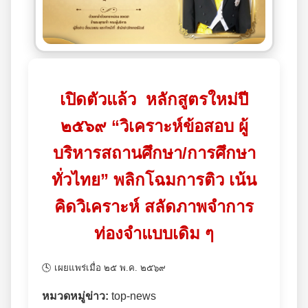
เปิดตัวแล้ว หลักสูตรใหม่ปี
๒๕๖๙ “วิเคราะห์ข้อสอบ ผู้
บริหารสถานศึกษา/การศึกษา
ทั่วไทย” พลิกโฉมการติว เน้น
คิดวิเคราะห์ สลัดภาพจำการ
ท่องจำแบบเดิม ๆ
🕓 เผยแพร่เมื่อ ๒๕ พ.ค. ๒๕๖๙
หมวดหมู่ข่าว:
top-news