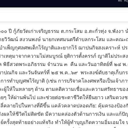
 ปี กู้ภัยวัดเก่าเจริญธรรม ต.กระโสม อ.ตะกั่วทุ่ง จ.พังงา 
ายวิวัฒน์ สงวนพงษ์ นายกเทศมนตรีตำบลกระโสม และคณะญาต
ีบำเพ็ญกุศลศพเด็กไร้ญาติและยากไร้ ฌาปนกิจสงเคราะห์ ปร
ุมาจากความไม่สมบูรณ์ ยุติการตั้งครรภ์ ญาติไม่ประสงค์
พิธีสวดพระอภิธรรม จำนวน ๓ คืน และวันอาทิตย์ที่ ๒๔ พ.ค 
ปณกิจ และวันจันทร์ที่ ๒๕ พ.ค..๖๙ พระสงฆ์ดับธาตุเก็บกระด
ารทำบุญศพไร้ญาติ (เช่น การบริจาคโลงศพหรือเป็นเจ้าภาพ
รับและผู้ให้ในหลายๆ ด้าน ตามคติความเชื่อและความศรัทธาขอ
ร้ายๆ ให้ผ่านพ้นไป และช่วยต่อชะตาชีวิตให้ยืนยาว เสริมดว
ตคลี่คลายไปในทางที่ดีขึ้น แคล้วคลาดปลอดภัย: คุ้มครองป้องก
: ส่งผลให้ชีวิตไม่ติดขัด มีความคล่องตัวด้านการเงิน และแก้
ย์ครั้งสุดท้ายอย่างแท้จริง ทำให้ผู้ทำบุญเกิดความอิ่มเอม