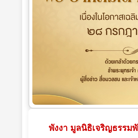
พังงา มูลนิธิเจริญธรรม