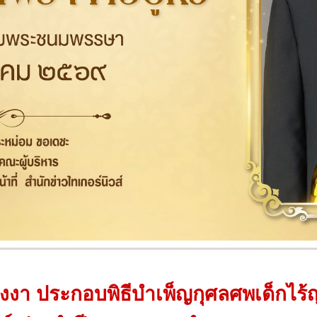
พังงา ประกอบพิธีบำเพ็ญกุศลศพเด็กไ