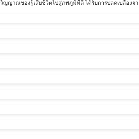
งวิญญาณของผู้เสียชีวิตไปสู่ภพภูมิที่ดี ได้รับการปลดเปลื