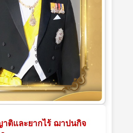
ร้ญาติและยากไร้ ฌาปนกิจ