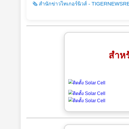
🗞️ สำนักข่าวไทเกอร์นิวส์ - TIGERNEWSR
สำหร