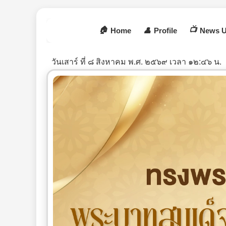
🏠
📺
Home
👤
Profile
News U
วันเสาร์ ที่ ๘ สิงหาคม พ.ศ. ๒๕๖๙ เวลา ๑๒:๔๖ น.