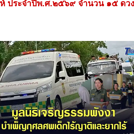
ห์ ประจำปีพ.ศ.๒๕๖๙ จำนวน ๑๕ ด