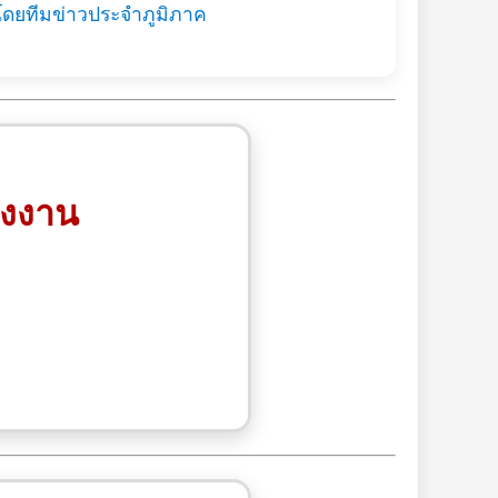
โดยทีมข่าวประจำภูมิภาค
รงงาน