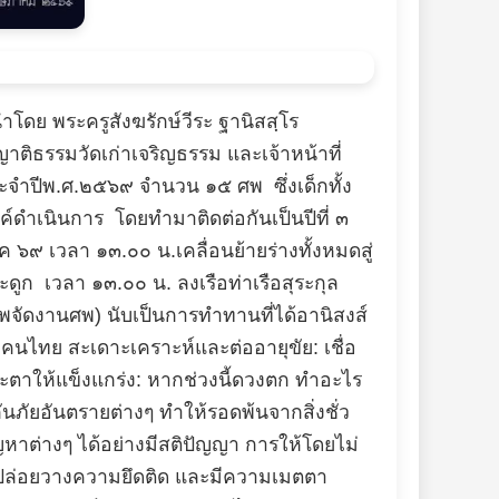
นำโดย พระครูสังฆรักษ์วีระ ฐานิสสฺโร
ิธรรมวัดเก่าเจริญธรรม และเจ้าหน้าที่
ะจำปีพ.ศ.๒๕๖๙ จำนวน ๑๕ ศพ ซึ่งเด็กทั้ง
ดำเนินการ โดยทำมาติดต่อกันเป็นปีที่ ๓
๖๙ เวลา ๑๓.๐๐ น.เคลื่อนย้ายร่างทั้งหมดสู่
ูก เวลา ๑๓.๐๐ น. ลงเรือท่าเรือสุระกุล
จัดงานศพ) นับเป็นการทำทานที่ได้อานิสงส์
งคนไทย สะเดาะเคราะห์และต่ออายุขัย: เชื่อ
งชะตาให้แข็งแกร่ง: หากช่วงนี้ดวงตก ทำอะไร
ันภัยอันตรายต่างๆ ทำให้รอดพ้นจากสิ่งชั่ว
ปัญหาต่างๆ ได้อย่างมีสติปัญญา การให้โดยไม่
ใจ ปล่อยวางความยึดติด และมีความเมตตา