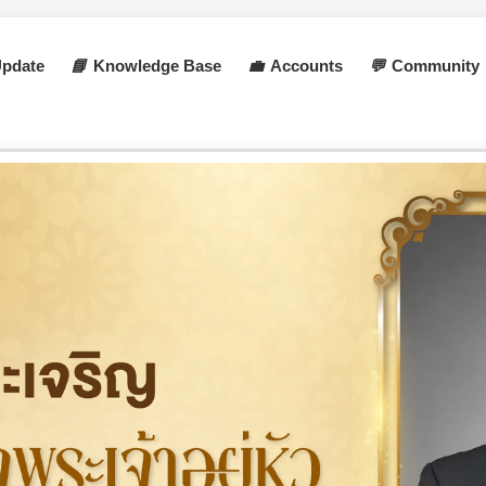
pdate
📘
Knowledge Base
💼
Accounts
💬
Community