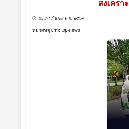
สงเคราะ
🕓 เผยแพร่เมื่อ ๒๔ พ.ค. ๒๕๖๙
หมวดหมู่ข่าว:
top-news