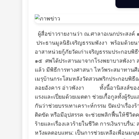
ผู้สื่อข่าวรายงานว่า ณ.ศาลาอเนกประสงค์ ๑๐๐
ประธานมูลนิธิเจริญธรรมพังงา พร้อมด้วยน
อาสาหน่วยกู้ภัยวัดเก่าเจริญธรรมประกอบพิธ
๑๕ ศพได้ประสานมาจากโรงพยาบาลพังงา สาเหต
แล้ว มีพิธีการทางศาสนา ไหว้พระสมาทานศีล 
เมรุบ้านกระโสมหลังวัดสวนพริกประกอบพิธีฌา
ลอยอังคาร อ่าวพังงา ทั้งนี้อานิสงส์ของก
แรงและเปี่ยมด้วยเมตตา ช่วยเกื้อกูลทั้งผู้
กันว่าช่วยบรรเทาเคราะห์กรรม ปัดเป่าเรื่อง
ติดขัด หรือมีอุปสรรค จะช่วยพลิกฟื้นให้ชีวิ
ร้ายและเรื่องเลวร้ายในชีวิต การเงินราบรื่น
หวังผลตอบแทน: เป็นการช่วยเหลือเพื่อนมนุษ