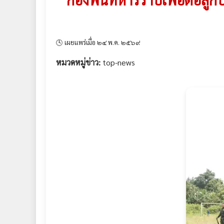
🕓 เผยแพร่เมื่อ ๒๔ พ.ค. ๒๕๖๙
หมวดหมู่ข่าว:
top-news