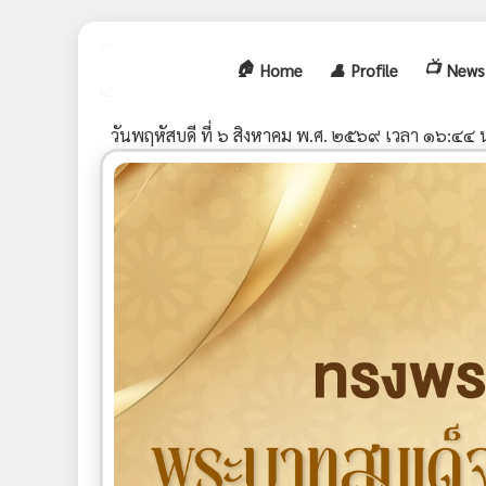
🏠
📺
Home
👤
Profile
News
วันพฤหัสบดี ที่ ๖ สิงหาคม พ.ศ. ๒๕๖๙ เวลา ๑๖:๔๔ 