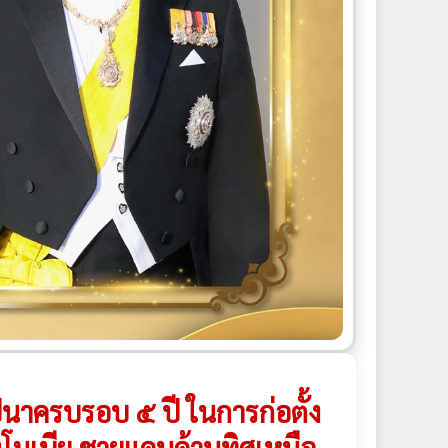
นาครบรอบ ๕ ปี ในการก่อตั้ง
งโมเบีย ชายแดนด้านทิศเหนือ