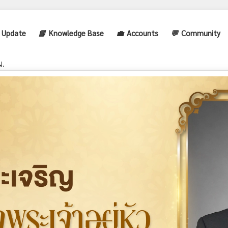
 Update
📘
Knowledge Base
💼
Accounts
💬
Community
น.