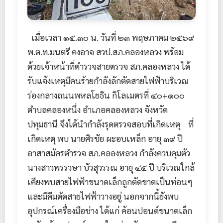
เมื่อเวลา ๑๕.๓๐ น. วันที่ ๒๓ พฤษภาคม ๒๕๖๙
พ.ต.ท.มนตรี คงอาจ สวป.สภ.คลองหลวง พร้อม
ด้วยเจ้าหน้าที่ตำรวจสายตรวจ สภ.คลองหลวง ได้
รับแจ้งเหตุมีคนร้ายกำลังลักตัดสายไฟฟ้าบริเวณ
ร่องกลางถนนพหลโยธิน กิโลเมตรที่ ๔๐+๑๐๐
ตำบลคลองหนึ่ง อำเภอคลองหลวง จังหวัด
ปทุมธานี จึงได้นำกำลังรุดตรวจสอบที่เกิดเหตุ ที่
เกิดเหตุ พบ นายศิรชัย ผะอบเหล็ก อายุ ๓๙ ปี
อาสาสมัครตำรวจ สภ.คลองหลวง กำลังควบคุมตัว
นางสาวพรรวษา บัวสุวรรณ อายุ ๔๕ ปี บริเวณใกล้
เคียงพบสายไฟฟ้าขนาดเล็กถูกตัดขาดเป็นท่อนๆ
และมีคีมตัดสายไฟฟ้าวางอยู่ นอกจากนี้ยังพบ
อุปกรณ์เครื่องมือช่าง ได้แก่ ค้อนปอนด์ขนาดเล็ก