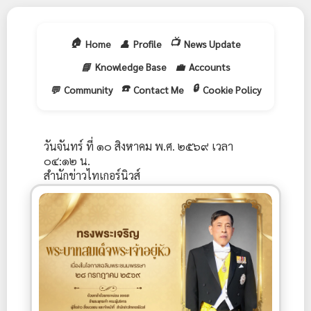
🏠
📺
Home
👤
Profile
News Update
📘
Knowledge Base
💼
Accounts
☎️
🔒
💬
Community
Contact Me
Cookie Policy
วันจันทร์ ที่ ๑๐ สิงหาคม พ.ศ. ๒๕๖๙ เวลา
๐๔:๑๒ น.
สำนักข่าวไทเกอร์นิวส์