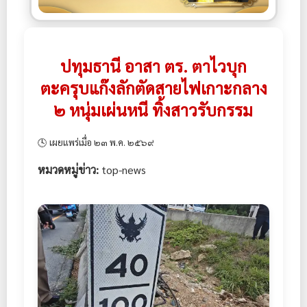
ปทุมธานี อาสา ตร. ตาไวบุก
ตะครุบแก๊งลักตัดสายไฟเกาะกลาง
๒ หนุ่มเผ่นหนี ทิ้งสาวรับกรรม
🕓 เผยแพร่เมื่อ ๒๓ พ.ค. ๒๕๖๙
หมวดหมู่ข่าว:
top-news