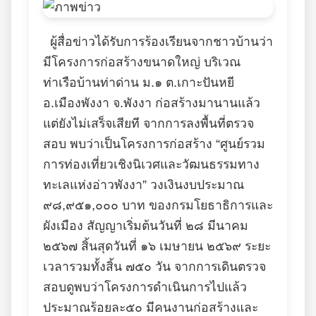
ผู้สื่อข่าวได้รับการร้องเรียนจากชาวบ้านว่า
มีโครงการก่อสร้างขนาดใหญ่ บริเวณ
ท่าเรือบ้านท่าด่าน ม.๑ ต.เกาะปันหยี
อ.เมืองพังงา จ.พังงา ก่อสร้างมานานแล้ว
แต่ยังไม่เสร็จเสียที จากการลงพื้นที่ตรวจ
สอบ พบว่าเป็นโครงการก่อสร้าง “ศูนย์รวม
การท่องเที่ยวเชิงนิเวศและวัฒนธรรมทาง
ทะเลแห่งอ่าวพังงา” วงเงินงบประมาณ
๙๘,๙๕๑,๐๐๐ บาท ของกรมโยธาธิการและ
ผังเมือง สัญญาเริ่มต้นวันที่ ๒๘ มีนาคม
๒๕๖๗ สิ้นสุดวันที่ ๑๖ เมษายน ๒๕๖๙ ระยะ
เวลารวมทั้งสิ้น ๗๕๐ วัน จากการเดินตรวจ
สอบดูพบว่าโครงการดำเนินการไปแล้ว
ประมาณร้อยละ๕๐ มีคนงานก่อสร้างและ