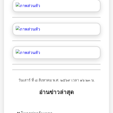
วันเสาร์ ที่ ๘ สิงหาคม พ.ศ. ๒๕๖๙ เวลา ๑๖:๒๓ น.
อ่านข่าวล่าสุด