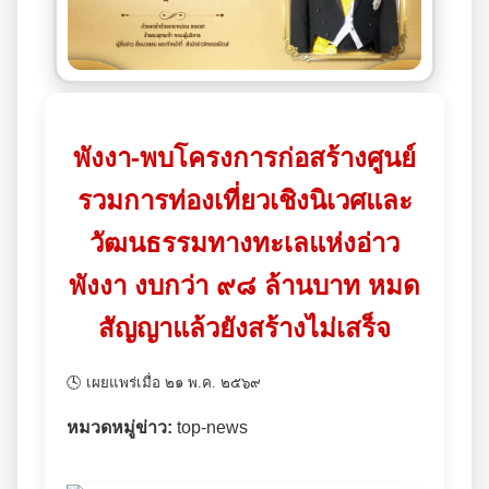
พังงา-พบโครงการก่อสร้างศูนย์
รวมการท่องเที่ยวเชิงนิเวศและ
วัฒนธรรมทางทะเลแห่งอ่าว
พังงา งบกว่า ๙๘ ล้านบาท หมด
สัญญาแล้วยังสร้างไม่เสร็จ
🕓 เผยแพร่เมื่อ ๒๑ พ.ค. ๒๕๖๙
หมวดหมู่ข่าว:
top-news