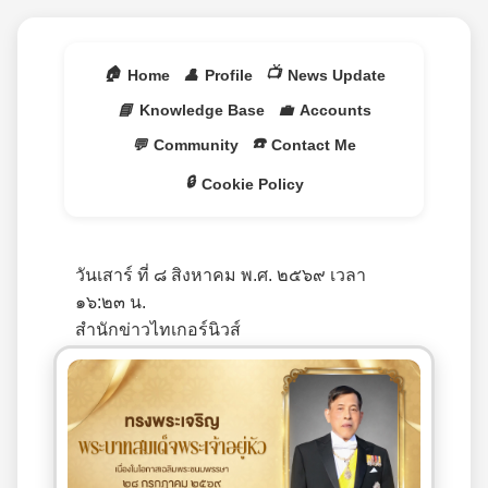
🏠
📺
Home
👤
Profile
News Update
📘
Knowledge Base
💼
Accounts
☎️
💬
Community
Contact Me
🔒
Cookie Policy
วันเสาร์ ที่ ๘ สิงหาคม พ.ศ. ๒๕๖๙ เวลา
๑๖:๒๓ น.
สำนักข่าวไทเกอร์นิวส์