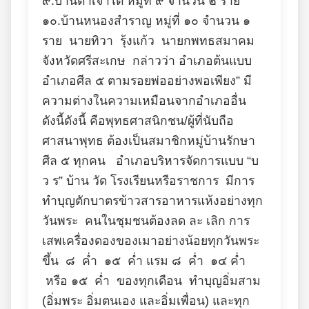
๙.บ้านตาเจาใต้ หมู่ที่ ๙ จำนวน ๒ ราย
๑๐.บ้านหนองสำราญ หมู่ที่ ๑๐ จำนวน ๑
ราย นายทิวา รุ้งแก้ว นายกพทธสมาคม
จังหวัดศรีสะเกษ กล่าวว่า อำเภอต้นแบบ
อำเภอศีล ๕ ตามรอยพ่ออย่างพอเพียง” มี
ความต่างในความเหมือนจากอำเภออื่น
ดังนี้ดังนี้ คือพุทธศาสนิกชน/ผู้ที่นับถือ
ศาสนาพุทธ ต้องเป็นสมาชิกหมู่บ้านรักษา
ศีล ๕ ทุกคน อำเภอบริหารจัดการแบบ “บ
ว ร” บ้าน วัด โรงเรียนหรือราชการ มีการ
ทำบุญตักบาตรข้าวสารอาหารแห้งอย่างทุก
วันพระ คนในชุมชนต้องลด ละ เลิก การ
เสพเครื่องดองของเมาอย่างน้อยทุกวันพระ
ขึ้น ๘ ค่ำ ๑๕ ค่ำ แรม ๘ ค่ำ ๑๔ ค่ำ
หรือ ๑๕ ค่ำ ของทุกเดือน ทำบุญอิ่มสาม
(อิ่มพระ อิ่มตนเอง และอิ่มเพื่อน) และทุก