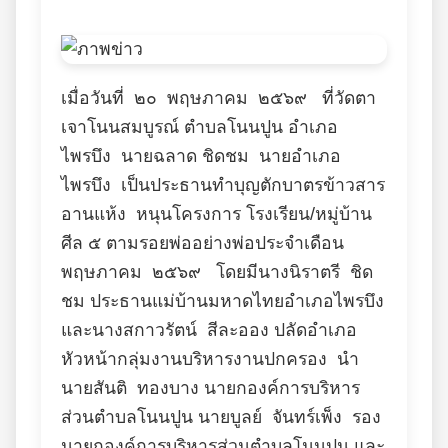
เมื่อวันที่ ๒๐ พฤษภาคม ๒๕๖๙ ที่วัดตา
เจาโนนสมบูรณ์ ตำบลโนนปูน อำเภอ
ไพรบึง นายฉลาด ชิดชม นายอำเภอ
ไพรบึง เป็นประธานทำบุญตักบาตรข้าวสาร
อานแห้ง หนุนโครงการ โรงเรียน/หมู่บ้าน
ศีล ๕ ตามรอยพ่ออย่างพ่อประจำเดือน
พฤษภาคม ๒๕๖๙ โดยมีนางนิราตรี ชิด
ชม ประธานแม่บ้านมหาดไทยอำเภอไพรบึง
และนางสกาวรัตน์ สีละออง ปลัดอำเภอ
หัวหน้ากลุ่มงานบริหารงานปกครอง นำ
นายสันติ ทองบาง นายกองค์การบริหาร
ส่วนตำบลโนนปูน นายบูลย์ จันทร์เพ็ง รอง
นายกองค์การบริหารส่วนตำบลโนนปูน และ