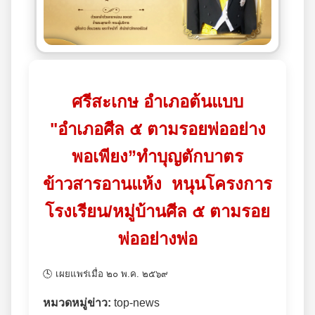
ศรีสะเกษ อำเภอต้นแบบ
"อำเภอศีล ๕ ตามรอยพ่ออย่าง
พอเพียง”ทำบุญตักบาตร
ข้าวสารอานแห้ง หนุนโครงการ
โรงเรียน/หมู่บ้านศีล ๕ ตามรอย
พ่ออย่างพ่อ
🕓 เผยแพร่เมื่อ ๒๐ พ.ค. ๒๕๖๙
หมวดหมู่ข่าว:
top-news