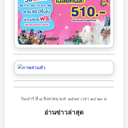
วันเสาร์ ที่ ๘ สิงหาคม พ.ศ. ๒๕๖๙ เวลา ๑๔:๒๓ น.
อ่านข่าวล่าสุด