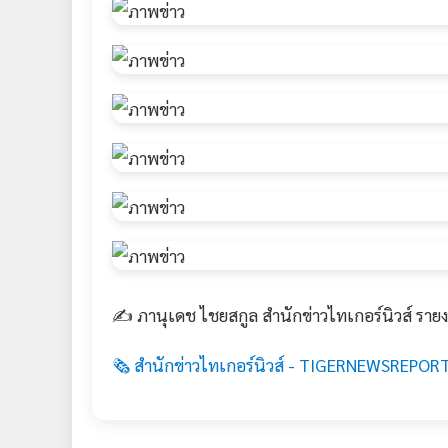
✍️ ภานุเดช ไชยสกูล สำนักข่าวไทเกอร์นิวส์ ราย
🗞️ สำนักข่าวไทเกอร์นิวส์ - TIGERNEWSREPORT.