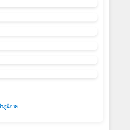
จำภูมิภาค