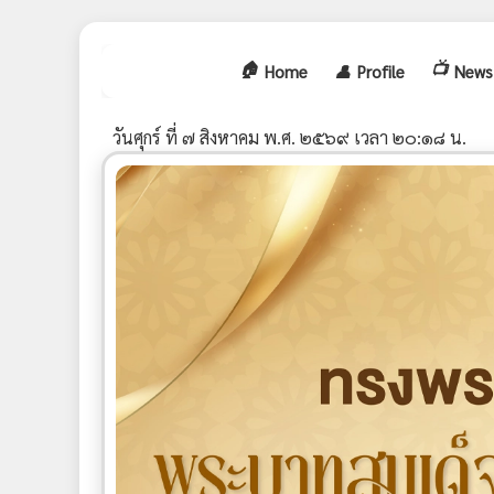
🏠
📺
Home
👤
Profile
News
วันศุกร์ ที่ ๗ สิงหาคม พ.ศ. ๒๕๖๙ เวลา ๒๐:๑๘ น.