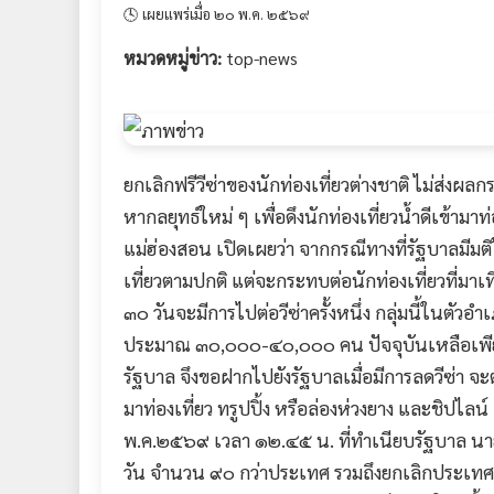
🕓 เผยแพร่เมื่อ ๒๐ พ.ค. ๒๕๖๙
หมวดหมู่ข่าว:
top-news
ยกเลิกฟรีวีซ่าของนักท่องเที่ยวต่างชาติ ไม่ส่งผ
หากลยุทธ์ใหม่ ๆ เพื่อดึงนักท่องเที่ยวน้ำดีเข้า
แม่ฮ่องสอน เปิดเผยว่า จากกรณีทางที่รัฐบาลมีมติใ
เที่ยวตามปกติ แต่จะกระทบต่อนักท่องเที่ยวที่มา
๓๐ วันจะมีการไปต่อวีซ่าครั้งหนึ่ง กลุ่มนี้ในตัว
ประมาณ ๓๐,๐๐๐-๔๐,๐๐๐ คน ปัจจุบันเหลือเพียง
รัฐบาล จึงขอฝากไปยังรัฐบาลเมื่อมีการลดวีซ่า จะต
มาท่องเที่ยว ทรูปปิ้ง หรือล่องห่วงยาง และชิปไลน์
พ.ค.๒๕๖๙ เวลา ๑๒.๔๕ น. ที่ทำเนียบรัฐบาล นายสุร
วัน จำนวน ๙๐ กว่าประเทศ รวมถึงยกเลิกประเทศที่