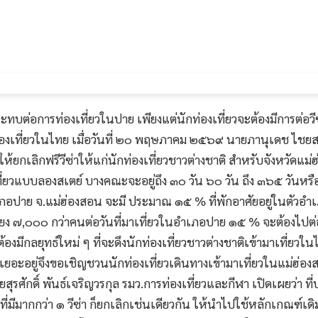
ลกระทบต่อการท่องเที่ยวในปาย เพียงแต่นักท่องเที่ยวจะต้องมีการต
มาท่องเที่ยวในไทย เมื่อวันที่ ๒๐ พฤษภาคม ๒๕๖๙ นายภานุเดช ไชยส
ห้ยกเลิกฟรีวีซ่าให้แก่นักท่องเที่ยวชาวต่างชาติ สำหรับจังหวัดแม่
เที่ยวแบบลองสเตย์ บางคณะจะอยู่ถึง ๓๐ วัน ๖๐ วัน ถึง ๓๖๕ วันหรื
อำเภอปาย จ.แม่ฮ่องสอน จะมี ประมาณ ๑๕ % ที่พักอาศัยอยู่ในตัวอำเ
 ๗,๐๐๐ กว่าคนต่อวันที่มาเที่ยวในอำเภอปาย ๑๕ % จะต้องไปต่
้องมีกลยุทธ์ใหม่ ๆ ที่จะดึงนักท่องเที่ยวชาวต่างชาติเข้ามาเที่ยวใ
 เยอะอยู่จึงขอเชิญชวนนักท่องเที่ยวเดินทางเข้ามาเที่ยวในแม่ฮ่องสอ
ศักดิ์ พันธ์เจริญวรกุล รมว.การท่องเที่ยวและกีฬา เปิดเผยว่า ที่
มีมากกว่า ๑ วีซ่า ก็ยกเลิกเช่นเดียวกัน ให้นำไปใช้หลักเกณฑ์เดิม