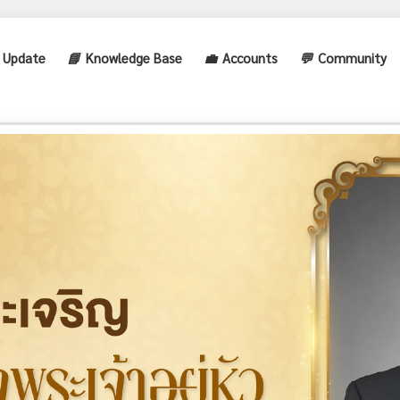
 Update
📘
Knowledge Base
💼
Accounts
💬
Community