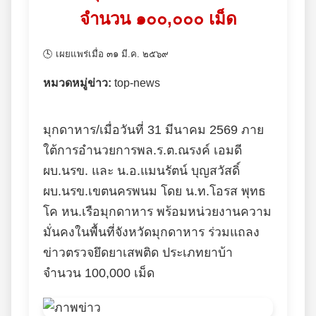
จำนวน ๑๐๐,๐๐๐ เม็ด
🕓 เผยแพร่เมื่อ ๓๑ มี.ค. ๒๕๖๙
หมวดหมู่ข่าว:
top-news
มุกดาหาร/เมื่อวันที่ 31 มีนาคม 2569 ภาย
ใต้การอำนวยการพล.ร.ต.ณรงค์ เอมดี
ผบ.นรข. และ น.อ.แมนรัตน์ บุญสวัสดิ์
ผบ.นรข.เขตนครพนม โดย น.ท.โอรส พุทธ
โค หน.เรือมุกดาหาร พร้อมหน่วยงานความ
มั่นคงในพื้นที่จังหวัดมุกดาหาร ร่วมแถลง
ข่าวตรวจยึดยาเสพติด ประเภทยาบ้า
จำนวน 100,000 เม็ด