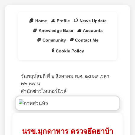
🏠
📺
Home
👤
Profile
News Update
📘
Knowledge Base
💼
Accounts
☎️
💬
Community
Contact Me
🔒
Cookie Policy
วันพฤหัสบดี ที่ ๖ สิงหาคม พ.ศ. ๒๕๖๙ เวลา
๒๒:๒๕ น.
สำนักข่าวไทเกอร์นิวส์
นรข.มุกดาหาร ตรวจยึดยาบ้า