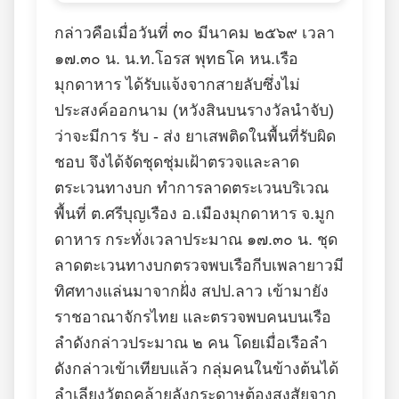
กล่าวคือเมื่อวันที่ ๓๐ มีนาคม ๒๕๖๙ เวลา
๑๗.๓๐ น. น.ท.โอรส พุทธโค หน.เรือ
มุกดาหาร ได้รับแจ้งจากสายลับซึ่งไม่
ประสงค์ออกนาม (หวังสินบนรางวัลนำจับ)
ว่าจะมีการ รับ - ส่ง ยาเสพติดในพื้นที่รับผิด
ชอบ จึงได้จัดชุดชุ่มเฝ้าตรวจและลาด
ตระเวนทางบก ทำการลาดตระเวนบริเวณ
พื้นที่ ต.ศรีบุญเรือง อ.เมืองมุกดาหาร จ.มูก
ดาหาร กระทั่งเวลาประมาณ ๑๗.๓๐ น. ชุด
ลาดตะเวนทางบกตรวจพบเรือกีบเพลายาวมี
ทิศทางแล่นมาจากฝั่ง สปป.ลาว เข้ามายัง
ราชอาณาจักรไทย และตรวจพบคนบนเรือ
ลำดังกล่าวประมาณ ๒ คน โดยเมื่อเรือลำ
ดังกล่าวเข้าเทียบแล้ว กลุ่มคนในข้างต้นได้
ลำเลียงวัตถุคล้ายลังกระดาษต้องสงสัยจาก