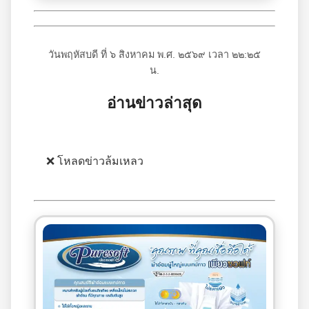
วันพฤหัสบดี ที่ ๖ สิงหาคม พ.ศ. ๒๕๖๙ เวลา ๒๒:๒๕
น.
อ่านข่าวล่าสุด
❌ โหลดข่าวล้มเหลว