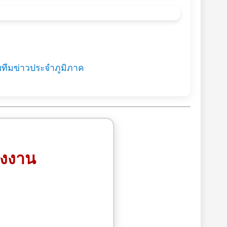
ยทีมข่าวประจำภูมิภาค
รงงาน