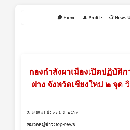
🏠
📺
Home
👤
Profile
News U
กองกำลังผาเมืองเปิดปฏิบัต
ฝาง จังหวัดเชียงใหม่ ๒ จุด
🕓 เผยแพร่เมื่อ ๓๑ มี.ค. ๒๕๖๙
หมวดหมู่ข่าว:
top-news