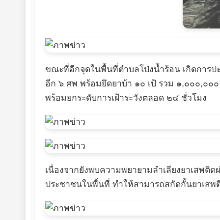
ขณะที่อีกจุดในพื้นที่ตำบลโป่งน้ำร้อน เกิดกา
อีก ๖ ศพ พร้อมยึดยาบ้า ๑๐ เป้ รวม ๑,๐๐๐,๐๐๐ เม
พร้อมยกระดับการเฝ้าระวังตลอด ๒๔ ชั่วโมง
เนื่องจากยังพบความพยายามลำเลียงยาเสพติดผ่
ประชาชนในพื้นที่ ทำให้สามารถสกัดกั้นยาเสพติด