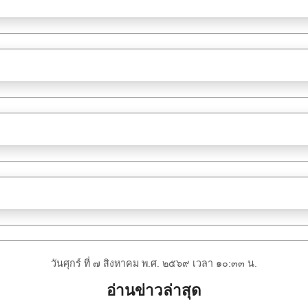
วันศุกร์ ที่ ๗ สิงหาคม พ.ศ. ๒๕๖๙ เวลา ๑๐:๓๓ น.
อ่านข่าวล่าสุด