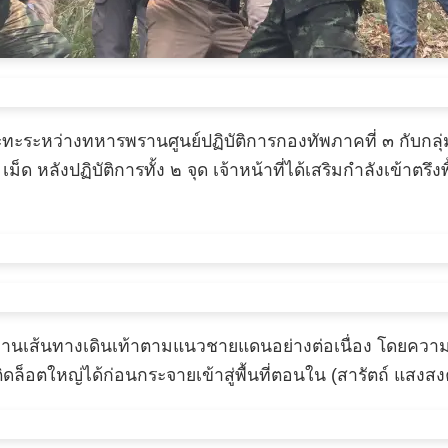
รปะทะระหว่างทหารพรานศูนย์ปฏิบัติการกองทัพภาคที่ ๓ กับกลุ
็ด หลังปฏิบัติการทั้ง ๒ จุด เจ้าหน้าที่ได้เสริมกำลังเข้าตร
านเส้นทางเดินเท้าตามแนวชายแดนอย่างต่อเนื่อง โดยความสำ
ล็อตใหญ่ได้ก่อนกระจายเข้าสู่พื้นที่ตอนใน (สารัตถ์ แสงสงค