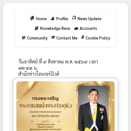
🏠
📺
Home
👤
Profile
News Update
📘
Knowledge Base
💼
Accounts
☎️
🔒
💬
Community
Contact Me
Cookie Policy
วันอาทิตย์ ที่ ๙ สิงหาคม พ.ศ. ๒๕๖๙ เวลา
๑๒:๔๑ น.
สำนักข่าวไทเกอร์นิวส์