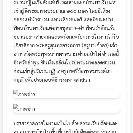
ขบวนกฐินเริ่มตั้งแต่บริเวณสามแยกบ้านผาเงิบ แห่
เข้าสู่วัดระยะทางประมาณ ๒๐๐ เมตร โดยมีเสียง
กลองแห่นำขบวน แทนเสียงดนตรี และมีคณะช่าง
ฟ้อนบ้านผาเงิบแต่งกายชุดขาว–ดำ ฟ้อนรำต้อนรับ
ขบวนอย่างสวยงามและพร้อมเพรียง ภายในงานได้รับ
เกียรติจาก พระครูสุนทรอรรถการ (ครูบาเจ้าดร) เจ้า
อาวาสวัดพระพุทธบาทผาหนาม ตำบลป่าไผ่ อำเภอลี้
จังหวัดลำพูน ขึ้นนั่งเสลี่ยงโปรยทานมาตลอดขบวน
ก่อนเข้าสู่บริเวณ กุฏิ ๔ ครูบาศรีชัยพรหมาวงศ์นา
คมุณี เพื่อประกอบพิธีกรรมทางศาสนา
บรรยากาศภายในงานเป็นไปด้วยความเรียบร้อยและ
อบอุ่น ชาวบ้านในพื้นที่และใกล้เคียงต่างมาร่วมงาน