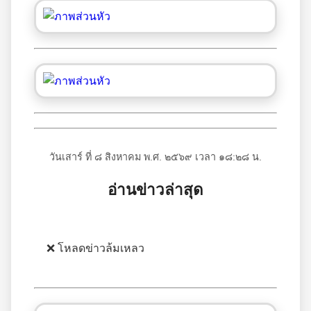
วันเสาร์ ที่ ๘ สิงหาคม พ.ศ. ๒๕๖๙ เวลา ๑๘:๒๘ น.
อ่านข่าวล่าสุด
❌ โหลดข่าวล้มเหลว