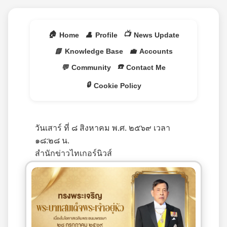
🏠
📺
Home
👤
Profile
News Update
📘
Knowledge Base
💼
Accounts
☎️
💬
Community
Contact Me
🔒
Cookie Policy
วันเสาร์ ที่ ๘ สิงหาคม พ.ศ. ๒๕๖๙ เวลา
๑๘:๒๘ น.
สำนักข่าวไทเกอร์นิวส์