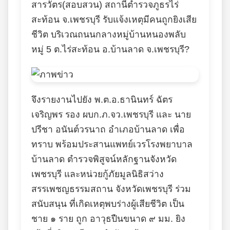
สารวัตร(สอบสวน) สถานีตำรวจภูธรไร่
สะท้อน จ.เพชรบุรี รับแจ้งเหตุมีคนถูกยิงเสีย
ชีวิต บริเวณถนนกลางหมู่บ้านหนองพลับ
หมู่ 5 ต.ไร่สะท้อน อ.บ้านลาด จ.เพชรบุรี?
จึงรายงานไปยัง พ.ต.อ.ธานินทร์ ฉัตร
เจริญพร รอง ผบก.ภ.จว.เพชรบุรี และ นาย
ปรีชา อนันต์วรนาถ อำเภอบ้านลาด เพื่อ
ทราบ พร้อมประสานแพทย์เวรโรงพยาบาล
บ้านลาด ตำรวจพิสูจน์หลักฐานจังหวัด
เพชรบุรี และหน่วยกู้ภัยมูลนิธิสว่าง
สรรเพชญธรรมสถาน จังหวัดเพชรบุรี ร่วม
สนับสนุน ที่เกิดเหตุพบร่างผู้เสียชีวิต เป็น
ชาย ๑ ราย ถูก อาวุธปืนขนาด ๙ มม. ยิง