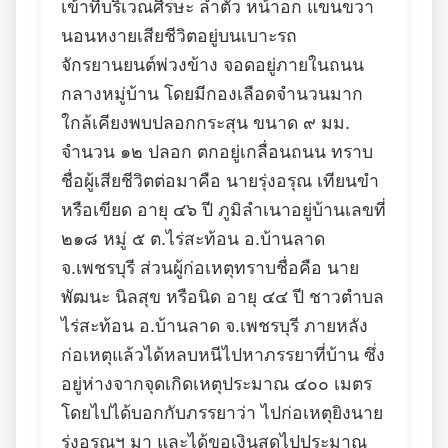
เข้าที่บริเวณศีรษะ ลำตัว หน้าอก แขนขวา
นอนหงายเสียชีวิตอยู่บนเบาะรถ
จักรยานยนต์พ่วงข้าง จอดอยู่ภายในถนน
กลางหมู่บ้าน โดยมีกองเลือดจำนวนมาก
ใกล้เคียงพบปลอกกระสุน ขนาด ๙ มม.
จำนวน ๑๒ ปลอก ตกอยู่เกลื่อนถนน ทราบ
ชื่อผู้เสียชีวิตต่อมาคือ นายรุ่งอรุณ เทียนขำ
หรือเขียด อายุ ๔๖ ปี ภูมิลำเนาอยู่บ้านเลขที่
๒๑๘ หมู่ ๕ ต.ไร่สะท้อน อ.บ้านลาด
จ.เพชรบุรี ส่วนผู้ก่อเหตุทราบชื่อคือ นาย
พัฒนะ นิลสุข หรือนิด อายุ ๔๔ ปี ชาวตำบล
ไร่สะท้อน อ.บ้านลาด จ.เพชรบุรี ภายหลัง
ก่อเหตุแล้วได้หลบหนีไปหาภรรยาที่บ้าน ซึ่ง
อยู่ห่างจากจุดเกิดเหตุประมาณ ๔๐๐ เมตร
โดยไปได้บอกกับภรรยาว่า ไปก่อเหตุยิงนาย
รุ่งอรุณฯ มา และได้ขอเงินสดไปประมาณ