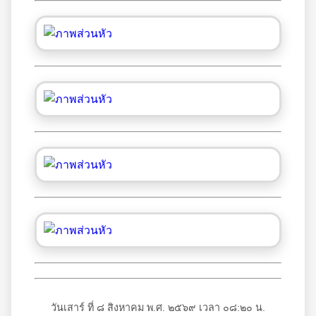
วันเสาร์ ที่ ๘ สิงหาคม พ.ศ. ๒๕๖๙ เวลา ๐๘:๒๐ น.