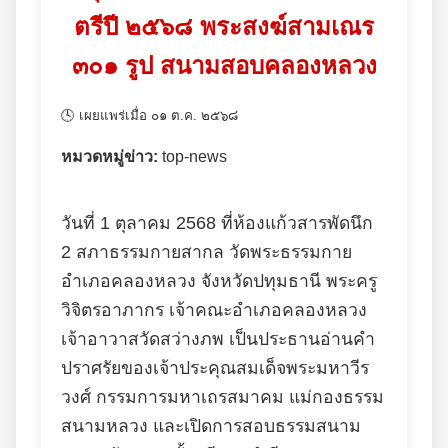
ตรีปี ๒๕๖๘ พระสงฆ์สามเณร
๓๐๑ รูป สนามสอบคลองหลวง
🕓 เผยแพร่เมื่อ ๐๑ ต.ค. ๒๕๖๘
หมวดหมู่ข่าว:
top-news
วันที่ 1 ตุลาคม 2568 ที่ห้องแก้วสารพัดนึก
2 สภาธรรมกายสากล วัดพระธรรมกาย
อำเภอคลองหลวง จังหวัดปทุมธานี พระครู
วิจิตรอาภากร เจ้าคณะอำเภอคลองหลวง
เจ้าอาวาสวัดสว่างภพ เป็นประธานอ่านคำ
ปราศรัยของเจ้าประคุณสมเด็จพระมหาวีร
วงศ์ กรรมการมหาเถรสมาคม แม่กองธรรม
สนามหลวง และเปิดการสอบธรรมสนาม