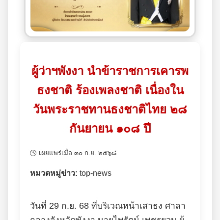
ผู้ว่าฯพังงา นำข้าราชการเคารพ
ธงชาติ ร้องเพลงชาติ เนื่องใน
วันพระราชทานธงชาติไทย ๒๘
กันยายน ๑๐๘ ปี
🕓 เผยแพร่เมื่อ ๓๐ ก.ย. ๒๕๖๘
หมวดหมู่ข่าว:
top-news
วันที่ 29 ก.ย. 68 ที่บริเวณหน้าเสาธง ศาลา