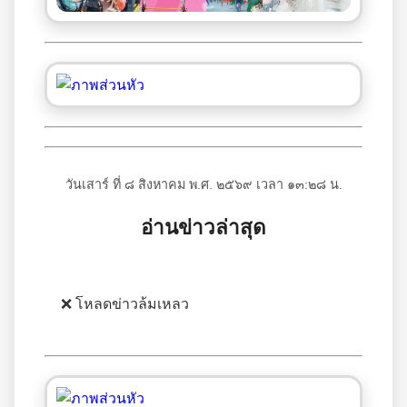
วันเสาร์ ที่ ๘ สิงหาคม พ.ศ. ๒๕๖๙ เวลา ๑๓:๒๘ น.
อ่านข่าวล่าสุด
❌ โหลดข่าวล้มเหลว