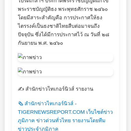
โปรดเกล้าฯ ประกาศพระราชบัญญัติแก้ไข
พระราชบัญญัติธง พระพุทธศักราช ๒๔๖๐
โดยมีสาระสำคัญคือ การประกาศให้ธง
ไตรรงค์เป็นธงชาติไทยสืบต่อมาจนถึง
ปัจจุบัน ซึ่งได้มีการประกาศไว้ ณ วันที่ ๒๘
กันยายน พ.ศ. ๒๔๖๐
✍️ สำนักข่าวไทเกอร์นิวส์ รายงาน
🗞️ สำนักข่าวไทเกอร์นิวส์ -
TIGERNEWSREPORT.COM เว็บไซต์ข่าว
ภูมิภาค ข่าวด่วนทั่วไทย รายงานโดยทีม
ข่าวประจำภูมิภาค