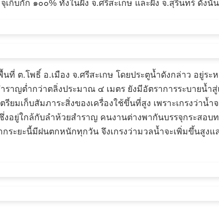
็บกัก ๑๐๐% ทั้งในฝั่ง จ.ศรีสะเกษ และฝั่ง จ.สุรินทร์ ดังนั้
ื้นที่ ต.โพธิ์ อ.เมือง จ.ศรีสะเกษ โดยประตูน้ำดังกล่าว อ
ราญต่ำกว่าตลิ่งประมาณ ๔ เมตร ยังมีอัตราการระบายน้ำสู่แม
มเก็บสัมภาระสิ่งของเครื่องใช้ขึ้นที่สูง เพราะเกรงว่าน้ำจะเ
 ซึ่งอยู่ใกล้กับลำห้วยสำราญ คนงานต่างพากันบรรจุกระสอบท
กระยะนี้มีฝนตกหนักทุกวัน จึงเกรงว่ามวลน้ำจะเพิ่มขึ้นสูงและ