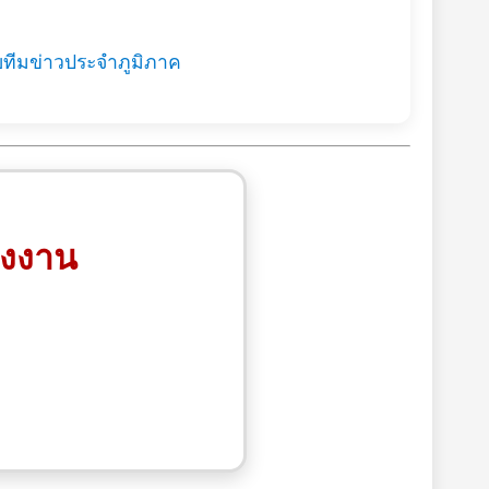
ยทีมข่าวประจำภูมิภาค
รงงาน