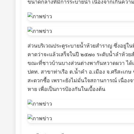
ขนาดกลางที่มีการระบายน้ำ เนื่องจากเกินความจุเก
ส่วนบริเวณประตูระบายน้ำห้วยสำราญ ซึ่งอยู่ในพ
คาดว่าจะแล้วเสร็จในปี ๒๕๗๐ ระดับน้ำลำห้วยสำ
ขณะที่ชาวบ้านบางส่วนต่างพากันหวาดผวา ได้เตรีย
ปตท. สาขาท่าเรือ ต.น้ำคำ อ.เมือง จ.ศรีสะเกษ
สะดวกซื้อ เพราะยังไม่มั่นใจสถานการณ์ เนื่องจา
หาย เพื่อเป็นการป้องกันในเบื้องต้น