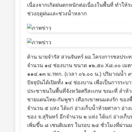
เนื่องจากเกิดฝนตกหนักต่อเนื่องในพื้นที่ ทำให
ช่วงฤดูฝนและช่วงน้ำหลาก
ด้าน นายจำรัส สวนจันทร์ ผอ.โครงการชลประทานศร
จำนวน ๑๔ ช่องบาน ขนาด ๑๒.๕๐ X๘.๐๐ เมตร ระด
๑๑๔.๑๓ ม.รทก. (เวลา ๐๖.๐๐ น.) ปริมาณน้ำ ๙๙.
ปัจจุบันได้เปิดทั้ง ๑๔ ช่องบาน เพื่อเป็นการร
ประชาชนในพื้นที่จังหวัดศรีสะเกษ ขณะที่ ลำ
ชายแดนไทย-กัมพูชา เทือกเขาพนมดงรัก ของพื้นท
จำนวน ๕ แห่ง ได้แก่ อ่างเก็บน้ำห้วยศาลา อ่างเก
ของ จ.สุรินทร์ อีกจำนวน ๒ แห่ง ได้แก่ อ่างเก็บ
เพิ่มขึ้น ๘ เซนติเมตร ในรอบ ๒๔ ชั่วโมงที่ผ่าน