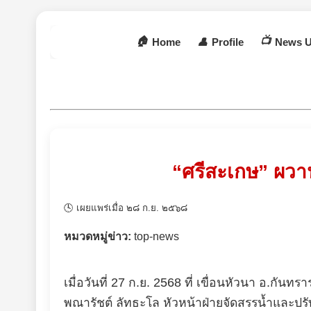
🏠
📺
Home
👤
Profile
News U
“ศรีสะเกษ” ผวาน
🕓 เผยแพร่เมื่อ ๒๘ ก.ย. ๒๕๖๘
หมวดหมู่ข่าว:
top-news
เมื่อวันที่ 27 ก.ย. 2568 ที่ เขื่อนหัวนา อ.กั
พณารัชต์ ลัทธะโล หัวหน้าฝ่ายจัดสรรน้ำและปรั