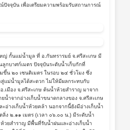
รณ์ปัจจุบัน เพื่อเตรียมความพร้อมรับสถานการณ์
กั้นแม่น้ำมูล ที่ อ.กันทรารมย์ จ.ศรีสะเกษ มี
บาศก์เมตร ปัจจุบันระดับน้ำเก็บกักที่
ขึ้น ๒๐ เซนติเมตร ในรอบ ๒๔ ชั่วโมง ซึ่ง
สู่แม่น้ำมูลได้สะดวก ไม่ให้มีผลกระทบกับ
อ.เมือง จ.ศรีสะเกษ ต้นน้ำห้วยสำราญ มาจาก
ระบายน้ำจากอ่างเก็บน้ำขนาดกลางของ จ.ศรีสะเกษ
ละอ่างเก็บน้ำห้วยคล้า นอกจากนี้ยังมีอ่างเก็บน้ำ
าตลิ่ง ๒.๑๑ เมตร (เวลา ๐๖.๐๐ น.) มีระดับน้ำ
ห้วยสำราญ มีพื้นที่รับน้ำฝนและอ่างเก็บน้ำ