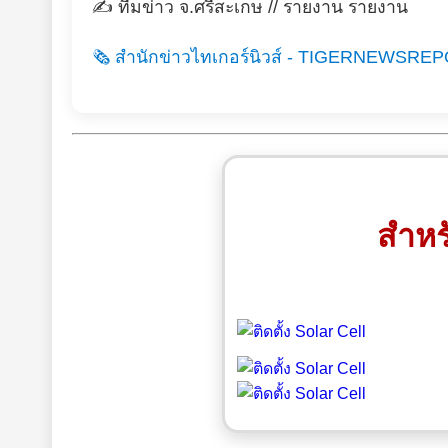
✍️ ทีมข่าว จ.ศรีสะเกษ // รายงาน รายงาน
🗞️ สำนักข่าวไทเกอร์นิวส์ - TIGERNEWSREPO
สำหร