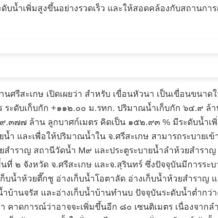
้ระดับน้ำเพิ่มสูงขึ้นอย่างรวดเร็ว และให้สอดคล้องกับสถานกา
ีสะเกษ เปิดเผยว่า สำหรับ เขื่อนหัวนา เป็นเขื่อนขนาดใหญ่ 
ับเก็บกัก +๑๑๒.๐๐ ม.รทก. ปริมาณน้ำเก็บกัก ๖๔.๙ ล้านลูก
๓๗๗ ล้าน ลูกบาศก์เมตร คิดเป็น ๑๕๒.๙๓ % มีระดับน้ำเพิ่ม
ะบายน้ำ และเพื่อให้ปริมาณน้ำใน จ.ศรีสะเกษ สามารถระบายเข้า
ห้วยสำราญ สถานีวัดน้ำ M๙ และประตูระบายน้ำลำห้วยสำราญ 
ี่ ๒ จังหวัด จ.ศรีสะเกษ และจ.สุรินทร์ ซึ่งปัจจุบันมีการ
็บน้ำห้วยตึ๊กชู อ่างเก็บน้ำโอตาลัด อ่างเก็บน้ำห้วยสำราญ แ
น้ำบ้านจรัส และอ่างเก็บน้ำบ้านทำนบ ปัจจุบันระดับน้ำต่ำกว่
มา คาดการณ์ว่าอาจจะเพิ่มขึ้นอีก ๘๐ เซนติเมตร เนื่องจากลำ