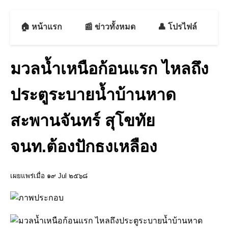
🏠 หน้าแรก
📰 ข่าวทั้งหมด
👤 โปรไฟล์
📘
มวลน้ำเหนือก้อนแรก ไหลถึง
ประตูระบายน้ำบ้านหาด
สะพานจันทร์ สุโขทัย
จนท.ต้องปักธงเหลือง
เผยแพร่เมื่อ ๑๙ Jul ๒๕๖๘