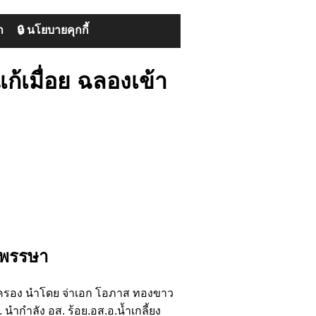
า
🔒 นโยบายคุกกี้
ก้เมื่อย ฉลองเข้า
้าพรรษา
ยปกครอง นำโดย จ่าเอก โอภาส ทองขาว
ำกำลัง อส. ร้อย.อส.อ.น้ำเกลี้ยง