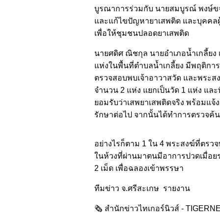
บูรณาการร่วมกับ นายสมบูรณ์ พงษ์ขจร ผู
และแก้ไขปัญหายาเสพติด และบุคคลผู้
เพื่อให้ชุมชนปลอดยาเสพติด
นายศดิศ ณิชกุล นายอำเภอน้ำเกลี้ยง เ
แห่งในพื้นที่ตำบลน้ำเกลี้ยง มีพฤติ
ตรวจสอบพบเจ้าอาวาสวัด และพระสงฆ์
จำนวน 2 แห่ง แยกเป็นวัด 1 แห่ง และ
ยอมรับว่าเสพยาเสพติดจริง พร้อมแจ้ง
รักษาต่อไป จากนั้นได้ทำการตรวจค้
อย่างไรก็ตาม 1 ใน 4 พระสงฆ์ที่ตรวจพ
ในห้วงที่ผ่านมาตนมีอาการปวดเมื่อย
2 เม็ด เพื่อฉลองเข้าพรรษา
ทีมข่าว จ.ศรีสะเกษ รายงาน
🗞️ สำนักข่าวไทเกอร์นิวส์ - TIGE