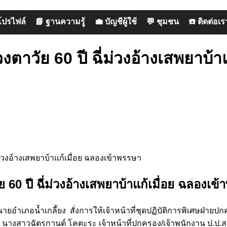
โปรไฟล์
📘 ฐานความรู้
💼 บัญชีผู้ใช้
💬 ชุมชน
☎️ ติดต่อเร
ตาวัย 60 ปี ฉี่ม่วงอ้างเสพยาบ้าแ
 60 ปี ฉี่ม่วงอ้างเสพยาบ้าแก้เมื่อย ฉลองเข
ยอำเภอน้ำเกลี้ยง สั่งการให้เจ้าหน้าที่ชุดปฏิบัติการพิเศษฝ่า
นางสาวฉัตรกานต์ โคตะระ เจ้าหน้าที่ปกครอง/เจ้าพนักงาน ป.ป.ส. น