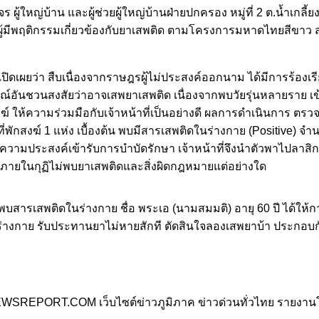
้ใหญ่บ้าน และผู้ช่วยผู้ใหญ่บ้านฝ่ายปกครอง หมู่ที่ 2 ต.น้ำเกลี้ยง อ
มีพฤติกรรมเกี่ยวข้องกับยาเสพติด ตามโครงการมหาดไทยสีขาว สร้า
ปิดเผยว่า สืบเนื่องจากราษฎรผู้ไม่ประสงค์ออกนาม ได้มีการร้องเร
การณ์อันชวนสงสัยว่าอาจเสพยาเสพติด เนื่องจากพบวัยรุ่นหลายราย เ
 ให้ความร่วมมือกับเจ้าหน้าที่เป็นอย่างดี ผลการดำเนินการ ต
ที่พักสงฆ์ 1 แห่ง เบื้องต้น พบมีสารเสพติดในร่างกาย (Positive)
ความประสงค์เข้ารับการบำบัดรักษา เจ้าหน้าที่จึงนำตัวพาไปลาสิกข
นภายในกุฏิไม่พบยาเสพติดและสิ่งผิดกฎหมายแต่อย่างใด
บสารเสพติดในร่างกาย ชื่อ พระเอ (นามสมมติ) อายุ 60 ปี ได้ให้การ
ร่างกาย รับประทานยาไม่หายสักที ตัดสินใจลองเสพยาบ้า ประกอบกั
RNEWSREPORT.COM เว็บไซต์ข่าวภูมิภาค ข่าวด่วนทั่วไทย รายงา